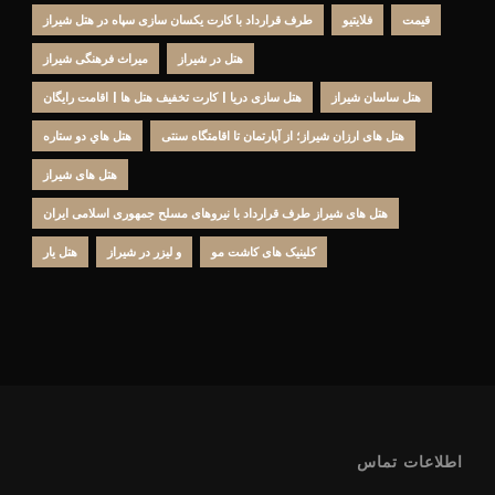
قیمت
فلایتیو
طرف قرارداد با کارت یکسان سازی سپاه در هتل شیراز
هتل در شیراز
میراث فرهنگی شیراز
هتل ساسان شیراز
هتل سازی دریا | کارت تخفیف هتل ها | اقامت رایگان
هتل های ارزان شیراز؛ از آپارتمان تا اقامتگاه سنتی
هتل هاي دو ستاره
هتل های شیراز
هتل های شیراز طرف قرارداد با نیروهای مسلح جمهوری اسلامی ایران
کلینیک های کاشت مو
و لیزر در شیراز
هتل یار
اطلاعات تماس