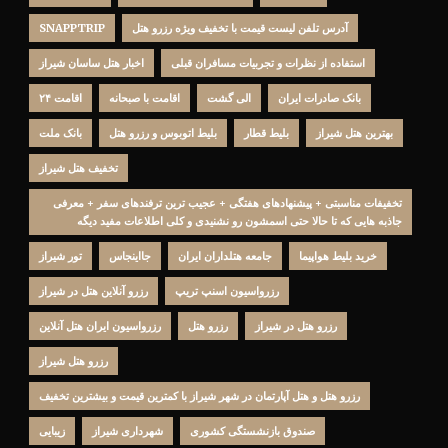
آدرس تلفن لیست قیمت با تخفیف ویژه رزرو هتل
SNAPPTRIP
استفاده از نظرات و تجربیات مسافران قبلی
اخبار هتل ساسان شیراز
بانک صادرات ایران
الی گشت
اقامت با صبحانه
اقامت ۲۴
بهترین هتل شیراز
بلیط قطار
بلیط اتوبوس و رزرو هتل
بانک ملت
تخفيف هتل شيراز
تخفیفات مناسبتی + پیشنهادهای هفتگی + عجیب ترین ترفندهای سفر + معرفی
جاذبه هایی که تا حالا حتی اسمشون رو نشنیدی و کلی اطلاعات مفید دیگه
خرید بلیط هواپیما
جامعه هتلداران ایران
جااینجاس
تور شیراز
رزرواسیون اسنپ تریپ
رزرو آنلاین هتل در شیراز
رزرو هتل در شیراز
رزرو هتل
رزرواسیون ایران هتل آنلاین
رزرو هتل شیراز
رزرو هتل و هتل آپارتمان در شهر شیراز با کمترین قیمت و بیشترین تخفیف
صندوق بازنشستگی کشوری
شهرداری شیراز
زیبایی