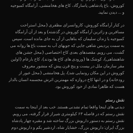
کوروش، باغ پادشاهی پاسارگاد، کاخ های هخامنشی، آرامگاه کمبوجیه
و … دیدن نمایید.
در کنار آرامگاه کوروش، کاروانسرای مظفری (محل استراحت
مسافرین و زائرین آرامگاه کوروش در گذشته) و بعد از آن آرامگاه
کمبوجیه یا زندان سلیمان که بناهایی از آن به جای مانده است. سپس
به سمت پردیس شاهی جایی که جویهای آب به سمت باغ ها روانه می
گشت، می رویم. مقصدهای بعدی کاخ اختصاصی (محل جشن های
شاهنشاهی)، کوشک ها (ورودی های کاخ ها بودند)، کاخ بارعام (اولین
مقر سازمان ملل در بیست و پنج قرن پیش که منشور معروف
کوروش در این مکان رونمایی شد)، پل هخامنشی (محل عبور از
رودخانه) و در انتها کاخ دروازه که مهمترین اثرش مجسمه انسان بالدار
هست که ظاهرا نمادی از خود کوروش بود.
نقش رستم
دیدنی های اینجا واقعا تمام نشدنی هستند. خب بعد از اینجا به سمت
نقش رستم که در فاصله ۶۳ کیلومتری شیراز قرار گرفته، می رویم.
نقش رستم به دستور داریوش بزرگ ساخته شد و مقبره چهار پادشاه
بزرگ ایران: داریوش بزرگ، خشایار شاه، اردشیر یکم و داریوش دوم