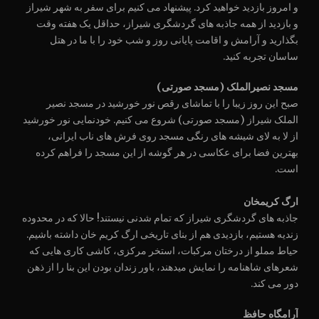
و امروز بازدید خواهید کرد. پیشنهاد می کنیم برای سفر به شهر شیراز
و بازدید از همه جاذبه های گردشگری شیراز، حداقل یک هفته وقت
بگذارید و آرامش و اقامت پایانی روز و شب خود را با ما در هتل
ساسان تجربه کنید.
مسجد نصیرالملک (مسجد صورتی)
صبح این روز زیبا را با تماشای رقص نور خورشید در مسجد نصیر
الملک شیراز (مسجد صورتی) شروع می کنیم. خودنمایی نور خورشید
از لا به لای شیشه های رنگی مسجد روی فرش های ناب ایرانی،
بهترین فضا برای عکاسی در هر گوشه از این مسجد را فراهم کرده
است.
ارگ کریمخان
جاذبه های گردشگری شیراز که تمام شدنی نیستند! حالا که در محدوده
زندیه هستیم، بازدیدی هم از بنای تاریخی ارگ کریم خان داشته باشیم.
حیاط مملو از درختان مرکبات، استخر مرکزی، کاشی کاری هایی که
شعرهای شاهنامه را نمایش میدهند، باور زندان بودن این بنا را از ذهن
دور می کند.
آرامگاه حافظ