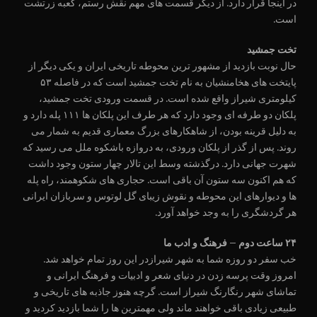
در اینجا قرار دارد. از دیگر قسمت های مهم نقش رستم، کعبه زرتشت
است.
تخت جمشید
حال نوبت بازدید از مشهور ترین محوطه تاریخی ایران و یکی دیگر از
پایتخت های هخامنشیان به نام تخت جمشید است که در فاصله ۵۳
کیلومتری شیراز واقع شده است. در قسمت ورودی تخت جمشید،
پلکان دو طرفه ای وجود دارد که هر طرف این پلکان ها ۱۱۱ پله دارد و
به دلیل قرینه بودن، از شاهکارهای بزرگ معماری قدیم به شمار می
روند. پس از گذر از پلکان ورودی، به دروازه باشکوه ملل می رسید که
شهرت جهانی دارد. درگذشته وسط این تالار چهار ستون وجود داشت
که هم اکنون سه ستون آن باقی است. حجاری های شکوهمند، راه پله
ها و دیوارهای این محوطه و نقوش زیبای گل لوتوس و سربازان ایرانی
هر گردشگری را به وجد خواهد آورد.
۲۴ ساعت دوم – فرهنگ و ادب ما
خب سفر دو روزه شما به شهر شیرازدر این روز تمام خواهد شد.
امروز وقت پرسه زدن در دنیای شعر و ادبیات و فرهنگ ایرانی و
تماشای شهر رنگارنگ شیراز است. گرچه هنوز جاذبه های تاریخی و
طبیعی زیادی باقی خواهند ماند ولی مهمترین ها را شما بازدید کردید و