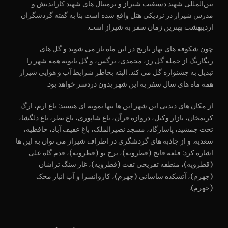
بین‌المللی شهید دستغیب شیراز و ترمینال های شهید کاراندیش و
مدرس شیراز در نزدیکی هتل واقع شده است بنا به گفته گردشگران
اردیبهشت بهترین زمان سفر به شیراز است.
چون شکوفه های بهار نارنج در این ماه باز می شوند و گل های
رنگارنگ از جمله گل رز، محمدی، نرگس، و گل بابونه همه شهر را
تبدیل به جشنواره گل می کند. البته بخاطر شرایط آب و هوایی شیراز
همه ماه های سال سفر به این شهر بدون دردسر خواهد بود.
از مکان های دیدنی این شهر این ها تنها نمونه ای هستند: باغ ارم، ارگ
کریمخان، بازار وکیل، دروازه قرآن، باغ شاپوری، باغ نظر، باغ دلگشا،
تخت جمشید، پاسارگاد، مسجد نصیرالملک، باغ عفیف آباد، حافظیه،
سعدیه. و از جاذبه های گردشگری در اطراف شیراز می توان به این ها
اشاره کرد: قلعه فاتح (قطرویه)، برج نو (قطرویه)، قدم گاه علی
(قطرویه)، منطقه تفریحی تفت (قطرویه)، غار سنگ تراشان
(جهرم)، آتشکده ساسانی (جهرم)، کاروانسرا و آب انبار مخک
(جهرم).