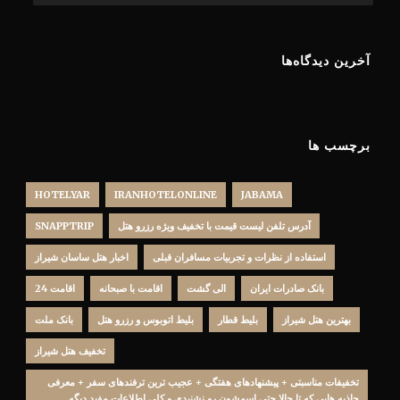
آخرین دیدگاه‌ها
برچسب ها
HOTELYAR
IRANHOTELONLINE
JABAMA
آدرس تلفن لیست قیمت با تخفیف ویژه رزرو هتل
SNAPPTRIP
استفاده از نظرات و تجربیات مسافران قبلی
اخبار هتل ساسان شیراز
بانک صادرات ایران
الی گشت
اقامت با صبحانه
اقامت 24
بهترین هتل شیراز
بلیط قطار
بلیط اتوبوس و رزرو هتل
بانک ملت
تخفيف هتل شيراز
تخفیفات مناسبتی + پیشنهادهای هفتگی + عجیب ترین ترفندهای سفر + معرفی
جاذبه هایی که تا حالا حتی اسمشون رو نشنیدی و کلی اطلاعات مفید دیگه