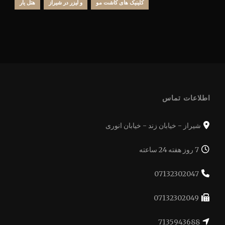
کلینیک های کاشت مو
و لیزر در شیراز
هتل یار
اطلاعات تماس
شیراز - خیابان زند - خیابان انوری
7 روز هفته 24 ساعته
07132302047
07132302049
7135943688