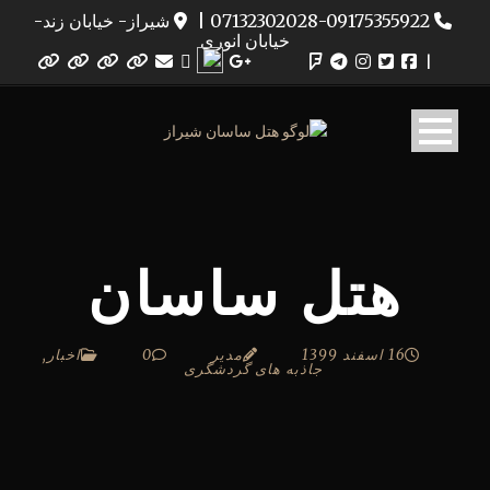
07132302028-09175355922
|
شیراز- خیابان زند-
خیابان انوری
|
هتل ساسان
16 اسفند 1399
مدیر
0
اخبار
,
جاذبه های گردشگری