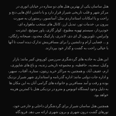
هتل ساسان یکی از بهترین هتل های دو ستاره در خیابان انوری در
مرکز شهر و قلب تاریخی شیراز قرار دارد و با داشتن اتاق هایی دنج و
راحت و با امکانات استانداردی مثل: آسانسور، رستوران به صورت
بیرون بر، خدمات تور، تبدیل ارز، کانال های منتخب ماهواره ای،
خودپرداز، سیستم تهویه مطبوع، کولر گازی، پاور سوئیچ، اینترنت
وایرلس، تلویزیون ال ای دی، لاندری، پارکینگ محدود، صبحانه رایگان،
و … فضایی آرام و دلنشین را برای مسافرینش تدارک دیده است تا آنها
با خیالی راحت به گشت و گذار خود بپردازند.
این هتل به جاذبه های گردشگری سرزمین کوروش کبیر مانند: بازار
وکیل، سعدیه، حافظیه، و مجموعه تاریخی زندیه، و باغ های شاپوری،
ارم، عفیف آباد، و همچنین به مراکز خرید زیتون، ستاره، آفتاب، سپهر،
و اداره جات دولتی مانند: اداره گذرنامه و استانداری شهر شیراز نزدیک
بوده و رفت و آمد مسافرین و خانواده های گرامی آنان به این مکان ها
به دلیل وجود ایستگاه اتوبوس و مترو در نزدیکی هتل با کمترین هزینه
خواهد بود.
همچنین هتل ساسان شیراز برای گردشگران داخلی و خارجی خود،
تورهای گشت درون شهری و برون شهری ارائه می دهد. فرودگاه