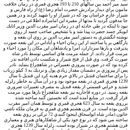
سيد مير احمد بين سالهاي 210 تا 193 هجري قمري در زمان خلافت
مامون براي ديدار برادرش حضرت امام رضا (ع) از راه فارس و
شيراز عازم خراسان بود كه در شيراز او را شهيد كردند و در همين
جا مدفون گرديد تا مدتها از مقبره اين امامزاده اطلاعي در دست
نبود تا اينكه در طي حادثه اي در زمان امير مقرب الدين وزير اتابك
ابوبكر جسد حضرت پيدا شد و با تشخيص صاحب جسد از روي
نوشته انگشتري به دستور امير مقرب الدين بر روي آن بقعه و
بارگاهي بر پا ساختند از اين زمان احياء و آباداني در اين بقعه صورت
پذيرفت و بارها سرداران، امرا و پادشاهان اين مكان را مورد احياء و
مرمت قرار دادند. از جمله مرمت هاي اساسي توسط نادر شاه
صورت گرفت. وي قبل از فتح شيراز و شكست دادن افاغنه نذر
كرده بود كه در صورت پيروزي تعميراتي در شاهچراغ بنمايد. نادر
پس از پيروزي بر دشمنان مقدار زيادي پول و نزديك به 3 كيلو زرناب
را براي ساختمان قنديل در بالاي حرم هديه كرد اين قنديل تا سال
1239 هجري قمري در بقعه موجود بود و در آن سال به خاطر زلزله
شديد و خرابي قسمتي از بقعه قنديل به مصرف تعميرات ضروري
بقعه رسيد. در دوره قاجاريه نيز بقعه شاهچراغ بارها مورد مرمت
قرار گرفت. در منابع آمده است كه نخستين گنبد ساخته شده
برروي بقعه به سال 623 هجري قمري و توسط همان امير مقرب
الدين بوده است. در قرن هشتم هجري قمري به فرمان ملكه تاشي
خاتون (مادر شاه ابواسحاق اينجو) گنبدي 72 تركي بر روي بقعه
ساخته مي شود كه در نوع خود يكي از شاهكارهاي هنري و معماري
قرن هشتم هجري در شيراز بوده است. زلزله سال 1239 هجري