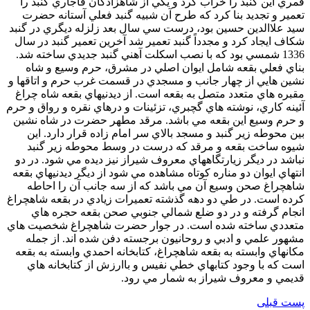
قمري اين گنبد را خراب كرد و يكي از شاهزادگان قاجاري گنبد را
تعمير و تجديد بنا كرد كه طرح آن شبيه گنبد فعلي آستانه حضرت
سيد علاالدين حسين بود، درست سي سال بعد زلزله ديگري در گنبد
شكاف ايجاد كرد و مجدداً گنبد تعمير شد آخرين تعمير گنبد در سال
1336 شمسي بود كه با نصب اسكلت آهني گنبد جديدي ساخته شد.
بناي فعلي بقعه شامل ايوان اصلي در مشرق، حرم وسيع و شاه
نشين هايي از چهار جانب و مسجدي در قسمت غرب حرم و اتاقها و
مقبره هاي متعدد متصل به بقعه است. از ديدنيهاي بقعه شاه چراغ
آئينه كاري، نوشته هاي گچبري، تزئينات و درهاي نقره و رواق و حرم
و حرم وسيع اين بقعه مي باشد. مرقد مطهر حضرت در شاه نشين
بين محوطه زير گنبد و مسجد بالاي سر امام زاده قرار دارد. اين
شيوه ساخت بقعه و مرقد كه درست در وسط محوطه زير گنبد
نباشد در ديگر زيارتگاههاي معروف شيراز نيز ديده مي شود. در دو
انتهاي ايوان دو مناره كوتاه مشاهده مي شود از ديگر ديدنيهاي بقعه
شاهچراغ صحن وسيع آن مي باشد كه از سه جانب آن را احاطه
كرده است. در طي دو دهه گذشته تعميرات زيادي در بقعه شاهچراغ
انجام گرفته و در دو ضلع شمالي جنوبي صحن بقعه حجره هاي
متعددي ساخته شده است. در جوار حضرت شاهچراغ شخصيت هاي
مشهور علمي و ادبي و روحانيون برجسته دفن شده اند. از جمله
مكانهاي وابسته به بقعه شاهچراغ، كتابخانه احمدي وابسته به بقعه
است كه با وجود كتابهاي خطي نفيس و باارزش از كتابخانه هاي
قديمي و معروف شيراز به شمار مي رود.
پست قبلی