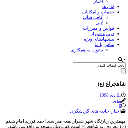
اخبار
اتاق ها
خدمات و امکانات
کافی شاپ
لابی
قوانین و مقررات
درباره شیراز
پیشنهادهای ویژه
تماس با ما
دعوت به همکاری
•
شاهچراغ (ع)
21 دی 1398
مدیر
0
اخبار
,
جاذبه های گردشگری
مهمترين زيارتگاه شهر شيراز بقعه مير سيد احمد فرزند امام هفتم
(ع) معروف به شاهچراغ است كه نزديك مسجد نو واقع مي باشد.