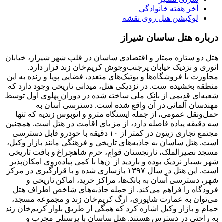
آخر هفته خانوادگی
لوکیشن هتل روی نقشه
درباره هتل ساسان شیراز
هتل دو ستاره ممتاز و اقتصادی ساسان در قلب شهر شیراز، خیابان
انوری و نزدیک خیابان پرجنب‌وجوش کریم‌خان زند قرار دارد.
مجاورت با فروشگاه‌ها و بوتیک‌های متعدد، فضایی پویا و زنده به این
منطقه بخشیده است. در نزدیکی هتل، میدانی تاریخی وجود دارد که
شعبه‌ای قدیمی از بانک ملی ساخته شده در دوران پهلوی اول توسط
مهندسان آلمانی در آن واقع شده است. دسترسی آسان به
حمل‌ونقل عمومی، از جمله ایستگاه مترو و اتوبوس زندیه که تنها
سه دقیقه پیاده فاصله دارد، از مزایای اقامت در هتل است. همچنین
مجتمع تجاری زیتون در کمتر از ۱۰ دقیقه با خودرو قابل دسترسی
است. هتل ساسان به جاذبه‌های تاریخی و فرهنگی مانند بازار وکیل،
مسجد نصیرالملک، نارنجستان قوام، حرم شاهچراغ و بافت تاریخی
شهر بسیار نزدیک بوده و بازدید از آن‌ها با کمی پیاده‌روی امکان‌پذیر
است. این هتل در سال ۱۳۹۷ بازسازی شده و با قرارگیری در مرکز
شهر، دسترسی آسان به بانک‌ها، مراکز خرید، اماکن تاریخی و
فرودگاه را فراهم می‌کند. از جمله جاذبه‌های شاخص اطراف هتل
می‌توان به عمارت شاپوری، ارگ کریم‌خان زند و مجموعه مسجد،
حمام و بازار وکیل اشاره کرد که همگی از طریق بلوار کریم‌خان زند
به راحتی در دسترس هستند. هتل ساسان با پرسنلی مجرب و