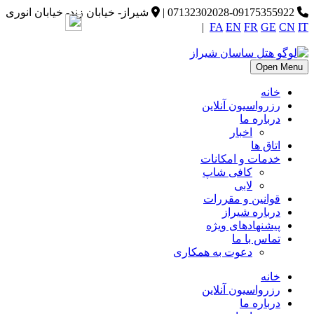
07132302028-09175355922
|
شیراز- خیابان زند- خیابان انوری
|
FA
EN
FR
GE
CN
IT
Open Menu
خانه
رزرواسیون آنلاین
درباره ما
اخبار
اتاق ها
خدمات و امکانات
کافی شاپ
لابی
قوانین و مقررات
درباره شیراز
پیشنهادهای ویژه
تماس با ما
دعوت به همکاری
خانه
رزرواسیون آنلاین
درباره ما