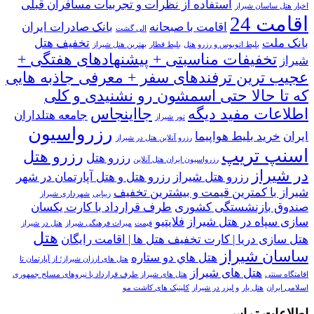
استفاده از نظرات و تجربیات مسافران قبلی
اخبار هتل ساسان شیراز
اقامت 24
اقامت با صبحانه
بانک صادرات ایران
الی گشت
بانک ملت
تخفيف هتل
بلیط اتوبوس و رزرو هتل
بلیط قطار
بهترین هتل شیراز
تخفیفات مناسبتی + پیشنهادهای هفتگی +
شيراز
عجیب ترین ترفندهای سفر + معرفی جاذبه هایی
که تا حالا حتی اسمشون رو نشنیدی و کلی
اطلاعات مفید دیگه
جااینجاس
جامعه هتلداران
تور شیراز
رزرواسیون
ایران
خرید بلیط هواپیما
رزرو آنلاین هتل در شیراز
اسنپ تریپ
رزرو هتل
رزرو هتل
رزرواسیون ایران هتل آنلاین
در شیراز
رزرو هتل شیراز
رزرو هتل و هتل آپارتمان در شهر
شیراز با کمترین قیمت و بیشترین تخفیف
زیبایی
شهرداری شیراز
صندوق بازنشستگی کشوری
طرف قرارداد با کارت یکسان
سازی سپاه در هتل شیراز
فلایتیو
قیمت
میراث فرهنگی شیراز
هتل در شیراز
هتل
هتل سازی دریا | کارت تخفیف هتل ها | اقامت رایگان
ساسان شیراز
هتل هاي دو ستاره
هتل های ارزان شیراز؛ از آپارتمان تا
هتل های شیراز
اقامتگاه سنتی
هتل های شیراز طرف قرارداد با نیروهای مسلح جمهوری
اسلامی ایران
هتل یار
و لیزر در شیراز
کلینیک های کاشت مو
اطلاعات تماس