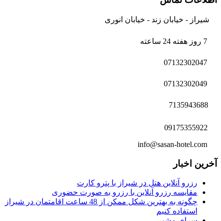
شیراز - خیابان زند - خیابان انوری
7 روز هفته 24 ساعته
07132302047
07132302049
7135943688
09175355922
info@sasan-hotel.com
آخرین اخبار
رزرو آنلاین هتل در شیراز با پترو کارت
مقایسه رزرو آنلاین با رزرو به صورت حضوری
چگونه به بهترین شکل ممکن از 48 ساعت اقامتمان در شیراز
استفاده کنیم
سرای مشیر