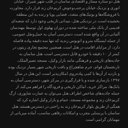
هتل دو ستاره ممتاز و اقتصادی ساسان در قلب شهر شیراز، خیابان
انوری و نزدیک خیابان پرجنب‌وجوش کریم‌خان زند قرار دارد. مجاورت
با فروشگاه‌ها و بوتیک‌های متعدد، فضایی پویا و زنده به این منطقه
بخشیده است. در نزدیکی هتل، میدانی تاریخی وجود دارد که شعبه‌ای
قدیمی از بانک ملی ساخته شده در دوران پهلوی اول توسط مهندسان
آلمانی در آن واقع شده است. دسترسی آسان به حمل‌ونقل عمومی،
از جمله ایستگاه مترو و اتوبوس زندیه که تنها سه دقیقه پیاده فاصله
دارد، از مزایای اقامت در هتل است. همچنین مجتمع تجاری زیتون در
کمتر از ۱۰ دقیقه با خودرو قابل دسترسی است. هتل ساسان به
جاذبه‌های تاریخی و فرهنگی مانند بازار وکیل، مسجد نصیرالملک،
نارنجستان قوام، حرم شاهچراغ و بافت تاریخی شهر بسیار نزدیک بوده
و بازدید از آن‌ها با کمی پیاده‌روی امکان‌پذیر است. این هتل در سال
۱۳۹۷ بازسازی شده و با قرارگیری در مرکز شهر، دسترسی آسان به
بانک‌ها، مراکز خرید، اماکن تاریخی و فرودگاه را فراهم می‌کند. از
جمله جاذبه‌های شاخص اطراف هتل می‌توان به عمارت شاپوری، ارگ
کریم‌خان زند و مجموعه مسجد، حمام و بازار وکیل اشاره کرد که
همگی از طریق بلوار کریم‌خان زند به راحتی در دسترس هستند. هتل
ساسان با پرسنلی مجرب و امکانات رفاهی مناسب، آماده میزبانی از
مهمانان گرامی است