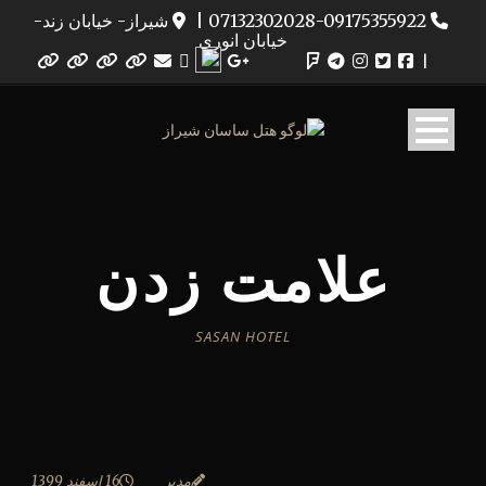
07132302028-09175355922
|
شیراز- خیابان زند-
خیابان انوری
|
علامت زدن
SASAN HOTEL
مدیر
16 اسفند 1399