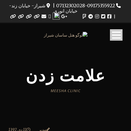
07132302028-09175355922
|
شیراز- خیابان زند-
خیابان انوری
|
علامت زدن
MEESHA CLINIC
مدیر
11 دی 1397