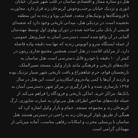
هتل دو ستاره ممتاز و اقتصادی ساسان در قلب شهر شیراز، خیابان
انوری و نزدیک خیابان پرجنب‌وجوش کریم‌خان زند قرار دارد. مجاورت
با فروشگاه‌ها و بوتیک‌های متعدد، فضایی پویا و زنده به این منطقه
بخشیده است. در نزدیکی هتل، میدانی تاریخی وجود دارد که شعبه‌ای
قدیمی از بانک ملی ساخته شده در دوران پهلوی اول توسط مهندسان
آلمانی در آن واقع شده است. دسترسی آسان به حمل‌ونقل عمومی،
از جمله ایستگاه مترو و اتوبوس زندیه که تنها سه دقیقه پیاده فاصله
دارد، از مزایای اقامت در هتل است. همچنین مجتمع تجاری زیتون در
کمتر از ۱۰ دقیقه با خودرو قابل دسترسی است. هتل ساسان به
جاذبه‌های تاریخی و فرهنگی مانند بازار وکیل، مسجد نصیرالملک،
نارنجستان قوام، حرم شاهچراغ و بافت تاریخی شهر بسیار نزدیک بوده
و بازدید از آن‌ها با کمی پیاده‌روی امکان‌پذیر است. این هتل در سال
۱۳۹۷ بازسازی شده و با قرارگیری در مرکز شهر، دسترسی آسان به
بانک‌ها، مراکز خرید، اماکن تاریخی و فرودگاه را فراهم می‌کند. از
جمله جاذبه‌های شاخص اطراف هتل می‌توان به عمارت شاپوری، ارگ
کریم‌خان زند و مجموعه مسجد، حمام و بازار وکیل اشاره کرد که
همگی از طریق بلوار کریم‌خان زند به راحتی در دسترس هستند. هتل
ساسان با پرسنلی مجرب و امکانات رفاهی مناسب، آماده میزبانی از
مهمانان گرامی است