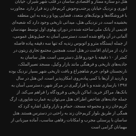
هتل دو ستاره ممتاز و اقتصادی ساسان در قلب شهر شیراز، خیابان
انوری و نزدیک خیابان پرجنب‌وجوش کریم‌خان زند قرار دارد. مجاورت
با فروشگاه‌ها و بوتیک‌های متعدد، فضایی پویا و زنده به این منطقه
بخشیده است. در نزدیکی هتل، میدانی تاریخی وجود دارد که شعبه‌ای
قدیمی از بانک ملی ساخته شده در دوران پهلوی اول توسط مهندسان
آلمانی در آن واقع شده است. دسترسی آسان به حمل‌ونقل عمومی،
از جمله ایستگاه مترو و اتوبوس زندیه که تنها سه دقیقه پیاده فاصله
دارد، از مزایای اقامت در هتل است. همچنین مجتمع تجاری زیتون در
کمتر از ۱۰ دقیقه با خودرو قابل دسترسی است. هتل ساسان به
جاذبه‌های تاریخی و فرهنگی مانند بازار وکیل، مسجد نصیرالملک،
نارنجستان قوام، حرم شاهچراغ و بافت تاریخی شهر بسیار نزدیک بوده
و بازدید از آن‌ها با کمی پیاده‌روی امکان‌پذیر است. این هتل در سال
۱۳۹۷ بازسازی شده و با قرارگیری در مرکز شهر، دسترسی آسان به
بانک‌ها، مراکز خرید، اماکن تاریخی و فرودگاه را فراهم می‌کند. از
جمله جاذبه‌های شاخص اطراف هتل می‌توان به عمارت شاپوری، ارگ
کریم‌خان زند و مجموعه مسجد، حمام و بازار وکیل اشاره کرد که
همگی از طریق بلوار کریم‌خان زند به راحتی در دسترس هستند. هتل
ساسان با پرسنلی مجرب و امکانات رفاهی مناسب، آماده میزبانی از
مهمانان گرامی است