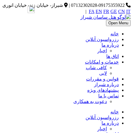
07132302028-09175355922
|
شیراز- خیابان زند- خیابان انوری
|
FA
EN
FR
GE
CN
IT
Open Menu
خانه
رزرواسیون آنلاین
درباره ما
اخبار
اتاق ها
خدمات و امکانات
کافی شاپ
لابی
قوانین و مقررات
درباره شیراز
پیشنهادهای ویژه
تماس با ما
دعوت به همکاری
خانه
رزرواسیون آنلاین
درباره ما
اخبار