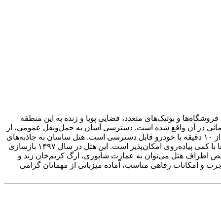
وشگاه‌ها و بوتیک‌های متعدد، فضایی پویا و زنده به این منطقه
لمانی در آن واقع شده است. دسترسی آسان به حمل‌ونقل عمومی، از
جمله ایستگاه مترو و اتوبوس زندیه که تنها سه دقیقه پیاده فاصله دارد، از مزایای اقامت در هتل است. همچنین مجتمع تجاری زیتون در کمتر از ۱۰ دقیقه با خودرو قابل دسترسی است. هتل ساسان به جاذبه‌های
تاریخی و فرهنگی مانند بازار وکیل، مسجد نصیرالملک، نارنجستان قوام، حرم شاهچراغ و بافت تاریخی شهر بسیار نزدیک بوده و بازدید از آن‌ها با کمی پیاده‌روی امکان‌پذیر است. این هتل در سال ۱۳۹۷ بازسازی
اخص اطراف هتل می‌توان به عمارت شاپوری، ارگ کریم‌خان زند و
رب و امکانات رفاهی مناسب، آماده میزبانی از مهمانان گرامی