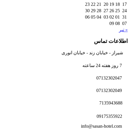
23
22
21
20
19
18
17
30
29
28
27
26
25
24
06
05
04
03
02
01
31
09
08
07
« تیر
اطلاعات تماس
شیراز - خیابان زند - خیابان انوری
7 روز هفته 24 ساعته
07132302047
07132302049
7135943688
09175355922
info@sasan-hotel.com