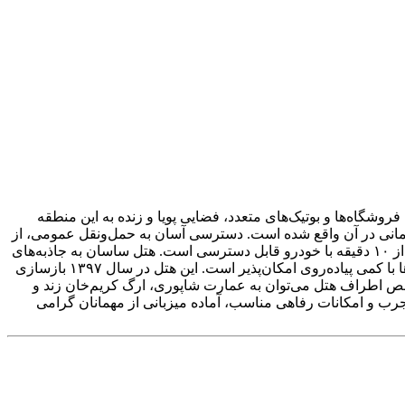
وشگاه‌ها و بوتیک‌های متعدد، فضایی پویا و زنده به این منطقه
لمانی در آن واقع شده است. دسترسی آسان به حمل‌ونقل عمومی، از
جمله ایستگاه مترو و اتوبوس زندیه که تنها سه دقیقه پیاده فاصله دارد، از مزایای اقامت در هتل است. همچنین مجتمع تجاری زیتون در کمتر از ۱۰ دقیقه با خودرو قابل دسترسی است. هتل ساسان به جاذبه‌های
تاریخی و فرهنگی مانند بازار وکیل، مسجد نصیرالملک، نارنجستان قوام، حرم شاهچراغ و بافت تاریخی شهر بسیار نزدیک بوده و بازدید از آن‌ها با کمی پیاده‌روی امکان‌پذیر است. این هتل در سال ۱۳۹۷ بازسازی
اخص اطراف هتل می‌توان به عمارت شاپوری، ارگ کریم‌خان زند و
رب و امکانات رفاهی مناسب، آماده میزبانی از مهمانان گرامی