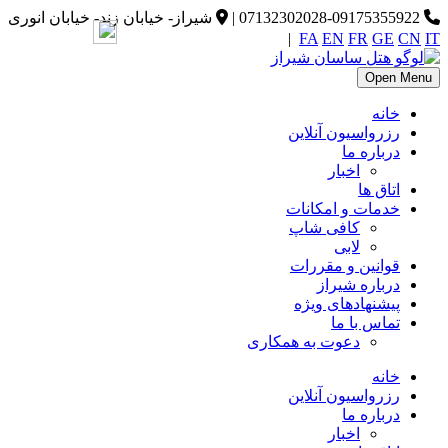
07132302028-09175355922
|
شیراز- خیابان زند- خیابان انوری
|
FA
EN
FR
GE
CN
IT
Open Menu
خانه
رزرواسیون آنلاین
درباره ما
اخبار
اتاق ها
خدمات و امکانات
کافی شاپ
لابی
قوانین و مقررات
درباره شیراز
پیشنهادهای ویژه
تماس با ما
دعوت به همکاری
خانه
رزرواسیون آنلاین
درباره ما
اخبار