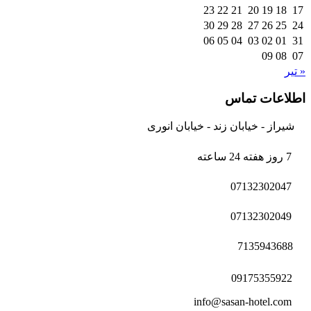
23
22
21
20
19
18
17
30
29
28
27
26
25
24
06
05
04
03
02
01
31
09
08
07
« تیر
اطلاعات تماس
شیراز - خیابان زند - خیابان انوری
7 روز هفته 24 ساعته
07132302047
07132302049
7135943688
09175355922
info@sasan-hotel.com