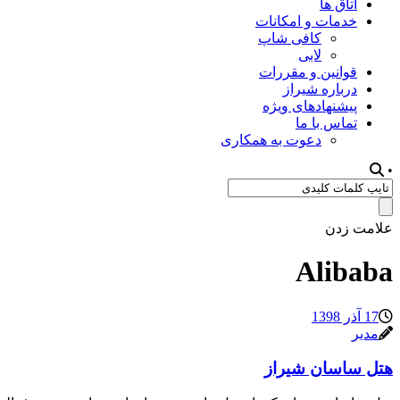
اتاق ها
خدمات و امکانات
کافی شاپ
لابی
قوانین و مقررات
درباره شیراز
پیشنهادهای ویژه
تماس با ما
دعوت به همکاری
•
علامت زدن
Alibaba
17 آذر 1398
مدیر
هتل ساسان شیراز