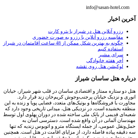
info@sasan-hotel.com
آخرین اخبار
رزرو آنلاین هتل در شیراز با پترو کارت
مقایسه رزرو آنلاین با رزرو به صورت حضوری
چگونه به بهترین شکل ممکن از 48 ساعت اقامتمان در شیراز
استفاده کنیم
سرای مشیر
آخر هفته خانوادگی
لوکیشن هتل روی نقشه
درباره هتل ساسان شیراز
هتل دو ستاره ممتاز و اقتصادی ساسان در قلب شهر شیراز، خیابان
انوری و نزدیک خیابان پرجنب‌وجوش کریم‌خان زند قرار دارد.
مجاورت با فروشگاه‌ها و بوتیک‌های متعدد، فضایی پویا و زنده به این
منطقه بخشیده است. در نزدیکی هتل، میدانی تاریخی وجود دارد که
شعبه‌ای قدیمی از بانک ملی ساخته شده در دوران پهلوی اول توسط
مهندسان آلمانی در آن واقع شده است. دسترسی آسان به
حمل‌ونقل عمومی، از جمله ایستگاه مترو و اتوبوس زندیه که تنها
سه دقیقه پیاده فاصله دارد، از مزایای اقامت در هتل است. همچنین
مجتمع تجاری زیتون در کمتر از ۱۰ دقیقه با خودرو قابل دسترسی