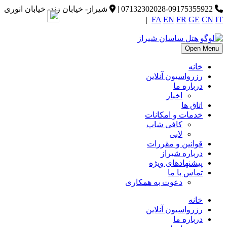
07132302028-09175355922
|
شیراز- خیابان زند- خیابان انوری
|
FA
EN
FR
GE
CN
IT
Open Menu
خانه
رزرواسیون آنلاین
درباره ما
اخبار
اتاق ها
خدمات و امکانات
کافی شاپ
لابی
قوانین و مقررات
درباره شیراز
پیشنهادهای ویژه
تماس با ما
دعوت به همکاری
خانه
رزرواسیون آنلاین
درباره ما