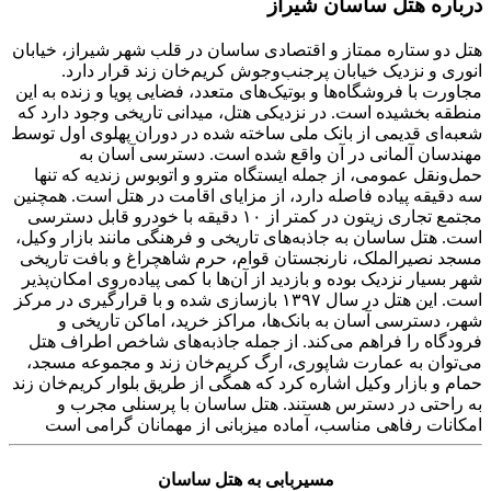
درباره هتل ساسان شیراز
هتل دو ستاره ممتاز و اقتصادی ساسان در قلب شهر شیراز، خیابان
انوری و نزدیک خیابان پرجنب‌وجوش کریم‌خان زند قرار دارد.
مجاورت با فروشگاه‌ها و بوتیک‌های متعدد، فضایی پویا و زنده به این
منطقه بخشیده است. در نزدیکی هتل، میدانی تاریخی وجود دارد که
شعبه‌ای قدیمی از بانک ملی ساخته شده در دوران پهلوی اول توسط
مهندسان آلمانی در آن واقع شده است. دسترسی آسان به
حمل‌ونقل عمومی، از جمله ایستگاه مترو و اتوبوس زندیه که تنها
سه دقیقه پیاده فاصله دارد، از مزایای اقامت در هتل است. همچنین
مجتمع تجاری زیتون در کمتر از ۱۰ دقیقه با خودرو قابل دسترسی
است. هتل ساسان به جاذبه‌های تاریخی و فرهنگی مانند بازار وکیل،
مسجد نصیرالملک، نارنجستان قوام، حرم شاهچراغ و بافت تاریخی
شهر بسیار نزدیک بوده و بازدید از آن‌ها با کمی پیاده‌روی امکان‌پذیر
است. این هتل در سال ۱۳۹۷ بازسازی شده و با قرارگیری در مرکز
شهر، دسترسی آسان به بانک‌ها، مراکز خرید، اماکن تاریخی و
فرودگاه را فراهم می‌کند. از جمله جاذبه‌های شاخص اطراف هتل
می‌توان به عمارت شاپوری، ارگ کریم‌خان زند و مجموعه مسجد،
حمام و بازار وکیل اشاره کرد که همگی از طریق بلوار کریم‌خان زند
به راحتی در دسترس هستند. هتل ساسان با پرسنلی مجرب و
امکانات رفاهی مناسب، آماده میزبانی از مهمانان گرامی است
مسیربابی به هتل ساسان