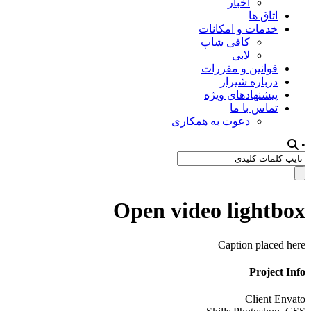
اخبار
اتاق ها
خدمات و امکانات
کافی شاپ
لابی
قوانین و مقررات
درباره شیراز
پیشنهادهای ویژه
تماس با ما
دعوت به همکاری
•
Open video lightbox
Caption placed here
Project Info
Client
Envato