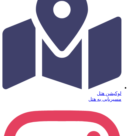
لوکیشن هتل
مسیربابی به هتل