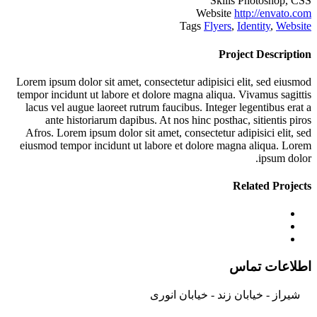
Skills
Photoshop, CSS
Website
http://envato.com
Tags
Flyers
,
Identity
,
Website
Project Description
Lorem ipsum dolor sit amet, consectetur adipisici elit, sed eiusmod
tempor incidunt ut labore et dolore magna aliqua. Vivamus sagittis
lacus vel augue laoreet rutrum faucibus. Integer legentibus erat a
ante historiarum dapibus. At nos hinc posthac, sitientis piros
Afros. Lorem ipsum dolor sit amet, consectetur adipisici elit, sed
eiusmod tempor incidunt ut labore et dolore magna aliqua. Lorem
ipsum dolor.
Related Projects
اطلاعات تماس
شیراز - خیابان زند - خیابان انوری