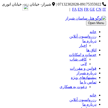
07132302028-09175355922
|
شیراز- خیابان زند- خیابان انوری
|
FA
EN
FR
GE
CN
IT
Open Menu
خانه
رزرواسیون آنلاین
درباره ما
اخبار
اتاق ها
خدمات و امکانات
کافی شاپ
لابی
قوانین و مقررات
درباره شیراز
پیشنهادهای ویژه
تماس با ما
دعوت به همکاری
خانه
رزرواسیون آنلاین
درباره ما