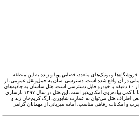
وشگاه‌ها و بوتیک‌های متعدد، فضایی پویا و زنده به این منطقه
لمانی در آن واقع شده است. دسترسی آسان به حمل‌ونقل عمومی، از
جمله ایستگاه مترو و اتوبوس زندیه که تنها سه دقیقه پیاده فاصله دارد، از مزایای اقامت در هتل است. همچنین مجتمع تجاری زیتون در کمتر از ۱۰ دقیقه با خودرو قابل دسترسی است. هتل ساسان به جاذبه‌های
تاریخی و فرهنگی مانند بازار وکیل، مسجد نصیرالملک، نارنجستان قوام، حرم شاهچراغ و بافت تاریخی شهر بسیار نزدیک بوده و بازدید از آن‌ها با کمی پیاده‌روی امکان‌پذیر است. این هتل در سال ۱۳۹۷ بازسازی
اخص اطراف هتل می‌توان به عمارت شاپوری، ارگ کریم‌خان زند و
رب و امکانات رفاهی مناسب، آماده میزبانی از مهمانان گرامی