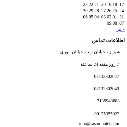
23
22
21
20
19
18
17
30
29
28
27
26
25
24
06
05
04
03
02
01
31
09
08
07
« تیر
اطلاعات تماس
شیراز - خیابان زند - خیابان انوری
7 روز هفته 24 ساعته
07132302047
07132302049
7135943688
09175355922
info@sasan-hotel.com