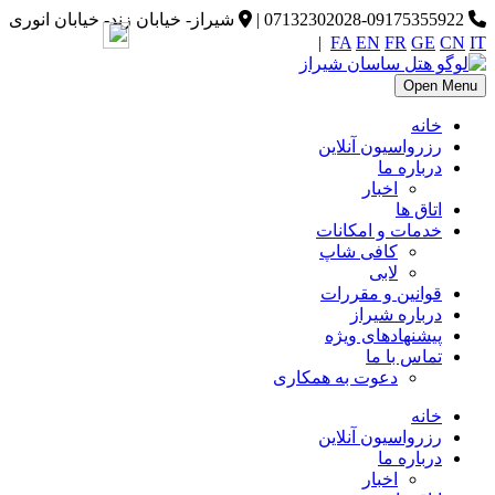
07132302028-09175355922
|
شیراز- خیابان زند- خیابان انوری
|
FA
EN
FR
GE
CN
IT
Open Menu
خانه
رزرواسیون آنلاین
درباره ما
اخبار
اتاق ها
خدمات و امکانات
کافی شاپ
لابی
قوانین و مقررات
درباره شیراز
پیشنهادهای ویژه
تماس با ما
دعوت به همکاری
خانه
رزرواسیون آنلاین
درباره ما
اخبار