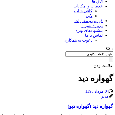
اتاق ها
خدمات و امکانات
کافی شاپ
لابی
قوانین و مقررات
درباره شیراز
پیشنهادهای ویژه
تماس با ما
دعوت به همکاری
•
علامت زدن
گهواره دید
04 مرداد 1398
مدیر
گهواره دید (گهواره دیو)