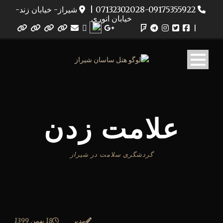
07132302028-09175355922
|
شیراز- خیابان زند-
خیابان انوری
|
علامت زدن
گردشگری سلامت در شیراز
مدیر
18 بهمن 1399