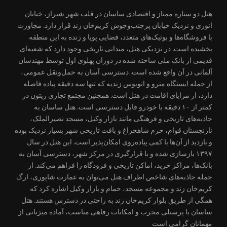
هتل دو ستاره ممتاز و اقتصادی ساسان در قلب شهر شیراز، خیابان
انوری و نزدیک خیابان پرجنب‌وجوش کریم‌خان زند قرار دارد. مجاورت
با فروشگاه‌ها و بوتیک‌های متعدد، فضایی پویا و زنده به این منطقه
بخشیده است. در نزدیکی هتل، میدانی تاریخی وجود دارد که شعبه‌ای
قدیمی از بانک ملی ساخته شده در دوران پهلوی اول توسط مهندسان
آلمانی در آن واقع شده است. دسترسی آسان به حمل‌ونقل عمومی،
از جمله ایستگاه مترو و اتوبوس زندیه که تنها سه دقیقه پیاده فاصله
دارد، از مزایای اقامت در هتل است. همچنین مجتمع تجاری زیتون در
کمتر از ۱۰ دقیقه با خودرو قابل دسترسی است. هتل ساسان به
جاذبه‌های تاریخی و فرهنگی مانند بازار وکیل، مسجد نصیرالملک،
نارنجستان قوام، حرم شاهچراغ و بافت تاریخی شهر بسیار نزدیک بوده
و بازدید از آن‌ها با کمی پیاده‌روی امکان‌پذیر است. این هتل در سال
۱۳۹۷ بازسازی شده و با قرارگیری در مرکز شهر، دسترسی آسان به
بانک‌ها، مراکز خرید، اماکن تاریخی و فرودگاه را فراهم می‌کند. از
جمله جاذبه‌های شاخص اطراف هتل می‌توان به عمارت شاپوری، ارگ
کریم‌خان زند و مجموعه مسجد، حمام و بازار وکیل اشاره کرد که
همگی از طریق بلوار کریم‌خان زند به راحتی در دسترس هستند. هتل
ساسان با پرسنلی مجرب و امکانات رفاهی مناسب، آماده میزبانی از
مهمانان گرامی است