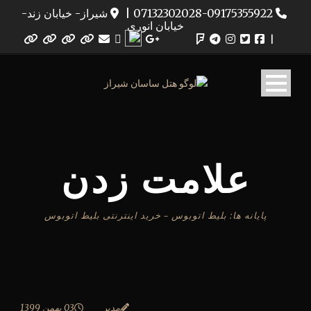
07132302028-09175355922
|
شیراز- خیابان زند-
خیابان انوری
|
علامت زدن
پایانه ها: بلیط اتوبوس – خرید اینترنتی بلیط اتوبوس
مدیر
03 بهمن 1399