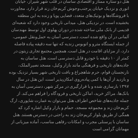
هتل دو ستاره ممتاز و اقتصادی ساسان در قلب شهر شیراز، خیابان
انوری و نزدیک خیابان پرجنب‌وجوش کریم‌خان زند قرار دارد. مجاورت
با فروشگاه‌ها و بوتیک‌های متعدد، فضایی پویا و زنده به این منطقه
بخشیده است. در نزدیکی هتل، میدانی تاریخی وجود دارد که شعبه‌ای
قدیمی از بانک ملی ساخته شده در دوران پهلوی اول توسط مهندسان
آلمانی در آن واقع شده است. دسترسی آسان به حمل‌ونقل عمومی،
از جمله ایستگاه مترو و اتوبوس زندیه که تنها سه دقیقه پیاده فاصله
دارد، از مزایای اقامت در هتل است. همچنین مجتمع تجاری زیتون در
کمتر از ۱۰ دقیقه با خودرو قابل دسترسی است. هتل ساسان به
جاذبه‌های تاریخی و فرهنگی مانند بازار وکیل، مسجد نصیرالملک،
نارنجستان قوام، حرم شاهچراغ و بافت تاریخی شهر بسیار نزدیک بوده
و بازدید از آن‌ها با کمی پیاده‌روی امکان‌پذیر است. این هتل در سال
۱۳۹۷ بازسازی شده و با قرارگیری در مرکز شهر، دسترسی آسان به
بانک‌ها، مراکز خرید، اماکن تاریخی و فرودگاه را فراهم می‌کند. از
جمله جاذبه‌های شاخص اطراف هتل می‌توان به عمارت شاپوری، ارگ
کریم‌خان زند و مجموعه مسجد، حمام و بازار وکیل اشاره کرد که
همگی از طریق بلوار کریم‌خان زند به راحتی در دسترس هستند. هتل
ساسان با پرسنلی مجرب و امکانات رفاهی مناسب، آماده میزبانی از
مهمانان گرامی است