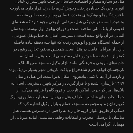
هتل دو ستاره ممتاز و اقتصادی ساسان در قلب شهر شیراز، خیابان
انوری و نزدیک خیابان پرجنب‌وجوش کریم‌خان زند قرار دارد. مجاورت
با فروشگاه‌ها و بوتیک‌های متعدد، فضایی پویا و زنده به این منطقه
بخشیده است. در نزدیکی هتل، میدانی تاریخی وجود دارد که شعبه‌ای
قدیمی از بانک ملی ساخته شده در دوران پهلوی اول توسط مهندسان
آلمانی در آن واقع شده است. دسترسی آسان به حمل‌ونقل عمومی،
از جمله ایستگاه مترو و اتوبوس زندیه که تنها سه دقیقه پیاده فاصله
دارد، از مزایای اقامت در هتل است. همچنین مجتمع تجاری زیتون در
کمتر از ۱۰ دقیقه با خودرو قابل دسترسی است. هتل ساسان به
جاذبه‌های تاریخی و فرهنگی مانند بازار وکیل، مسجد نصیرالملک،
نارنجستان قوام، حرم شاهچراغ و بافت تاریخی شهر بسیار نزدیک بوده
و بازدید از آن‌ها با کمی پیاده‌روی امکان‌پذیر است. این هتل در سال
۱۳۹۷ بازسازی شده و با قرارگیری در مرکز شهر، دسترسی آسان به
بانک‌ها، مراکز خرید، اماکن تاریخی و فرودگاه را فراهم می‌کند. از
جمله جاذبه‌های شاخص اطراف هتل می‌توان به عمارت شاپوری، ارگ
کریم‌خان زند و مجموعه مسجد، حمام و بازار وکیل اشاره کرد که
همگی از طریق بلوار کریم‌خان زند به راحتی در دسترس هستند. هتل
ساسان با پرسنلی مجرب و امکانات رفاهی مناسب، آماده میزبانی از
مهمانان گرامی است