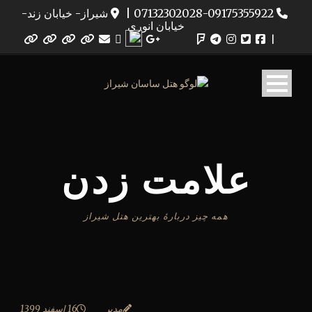
07132302028-09175355922
|
شیراز- خیابان زند-
خیابان انوری
|
علامت زدن
همه چیز دربارۀ بهترین هتل شیراز
مدیر
16 اسفند 1399