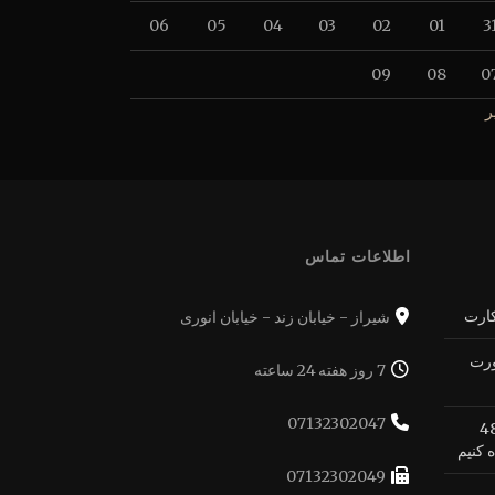
06
05
04
03
02
01
3
09
08
0
ر
اطلاعات تماس
کارت
شیراز - خیابان زند - خیابان انوری
ورت
7 روز هفته 24 ساعته
07132302047
ه بهترین شکل ممکن از 48
 کنیم
07132302049