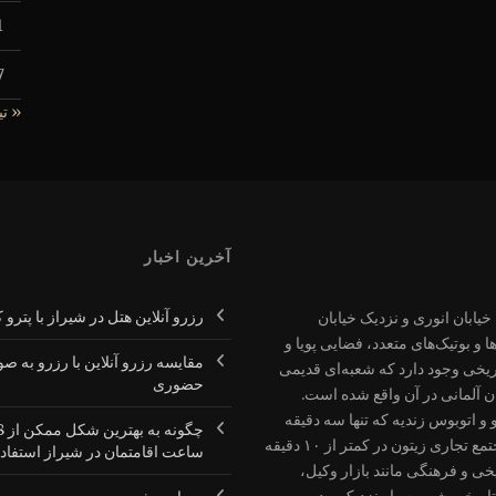
1
7
« تی
آخرین اخبار
رزرو آنلاین هتل در شیراز با پترو 
یابان انوری و نزدیک خیابان
و بوتیک‌های متعدد، فضایی پویا و
مقایسه رزرو آنلاین با رزرو به ص
ریخی وجود دارد که شعبه‌ای قدیمی
حضوری
 آلمانی در آن واقع شده است.
 اتوبوس زندیه که تنها سه دقیقه
چگونه ب
پیاده فاصله دارد، از مزایای اقامت در هتل است. همچنین مجتمع تجاری زیتون در کمتر از ۱۰ دقیقه
ساعت اقامتمان در شیراز استفاده
ی و فرهنگی مانند بازار وکیل،
ریخی شهر بسیار نزدیک بوده و