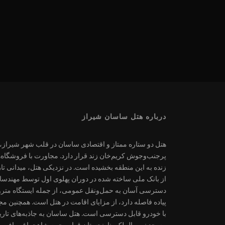
درباره هتل ساسان شیراز
هتل دو ستاره ممتاز و اقتصادی ساسان در قلب شهر شیراز، خ
پرجنب‌وجوش کریم‌خان زند قرار دارد. مجاورت با فروشگاه‌ها 
زنده به این منطقه بخشیده است. در نزدیکی هتل، میدانی تا
از بانک ملی ساخته شده در دوران پهلوی اول توسط مهندسان
دسترسی آسان به حمل‌ونقل عمومی، از جمله ایستگاه مترو و
با خودرو قابل دسترسی است. هتل ساسان به جاذبه‌های تاریخ
مسجد نصیرالملک، نارنجستان قوام، حرم شاهچراغ و بافت تا