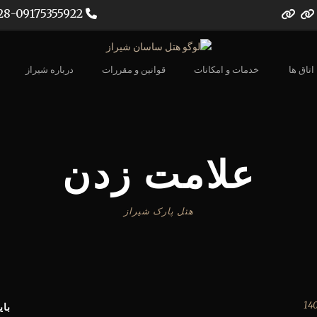
07132302028-09175355922
اتاق ها
خدمات و امکانات
قوانین و مقررات
درباره شیراز
علامت زدن
هتل پارک شیراز
بای