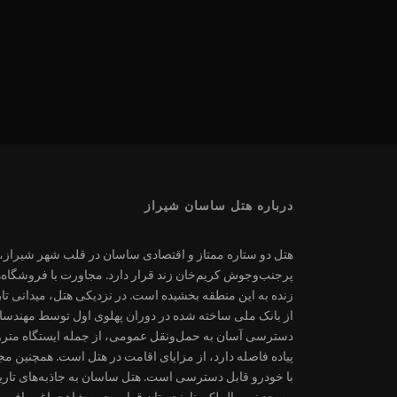
درباره هتل ساسان شیراز
هتل دو ستاره ممتاز و اقتصادی ساسان در قلب شهر شیراز، خ
پرجنب‌وجوش کریم‌خان زند قرار دارد. مجاورت با فروشگاه‌ها 
زنده به این منطقه بخشیده است. در نزدیکی هتل، میدانی تا
از بانک ملی ساخته شده در دوران پهلوی اول توسط مهندسان
دسترسی آسان به حمل‌ونقل عمومی، از جمله ایستگاه مترو و
با خودرو قابل دسترسی است. هتل ساسان به جاذبه‌های تاریخ
مسجد نصیرالملک، نارنجستان قوام، حرم شاهچراغ و بافت تا