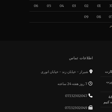
06
05
04
03
02
01
3
09
08
0
ر
اطلاعات تماس
کارت
شیراز - خیابان زند - خیابان انوری
ورت
7 روز هفته 24 ساعته
07132302047
ه بهترین شکل ممکن از 48
 کنیم
07132302049