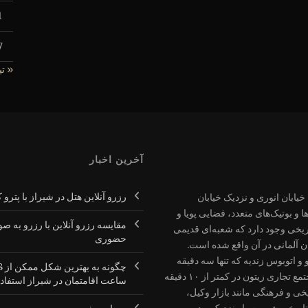
1
7
« تی
آخرین اخبار
رزرو آنلاین هتل در شیراز با پترو 
یابان انوری و نزدیک خیابان
و بوتیک‌های متعدد، فضایی پویا و
مقایسه رزرو آنلاین با رزرو به ص
ریخی وجود دارد که شعبه‌ای قدیمی
حضوری
 آلمانی در آن واقع شده است.
 اتوبوس زندیه که تنها سه دقیقه
چگونه ب
پیاده فاصله دارد، از مزایای اقامت در هتل است. همچنین مجتمع تجاری زیتون در کمتر از ۱۰ دقیقه
ساعت اقامتمان در شیراز استفاده
ی و فرهنگی مانند بازار وکیل،
ریخی شهر بسیار نزدیک بوده و