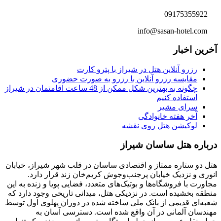
09175355922
info@sasan-hotel.com
آخرین اخبار
رزرو آنلاین هتل در شیراز با پترو کارت
مقایسه رزرو آنلاین با رزرو به صورت حضوری
چگونه به بهترین شکل ممکن از 48 ساعت اقامتمان در شیراز
استفاده کنیم
سرای مشیر
آخر هفته خانوادگی
لوکیشن هتل روی نقشه
درباره هتل ساسان شیراز
هتل دو ستاره ممتاز و اقتصادی ساسان در قلب شهر شیراز، خیابان
انوری و نزدیک خیابان پرجنب‌وجوش کریم‌خان زند قرار دارد.
مجاورت با فروشگاه‌ها و بوتیک‌های متعدد، فضایی پویا و زنده به این
منطقه بخشیده است. در نزدیکی هتل، میدانی تاریخی وجود دارد که
شعبه‌ای قدیمی از بانک ملی ساخته شده در دوران پهلوی اول توسط
مهندسان آلمانی در آن واقع شده است. دسترسی آسان به