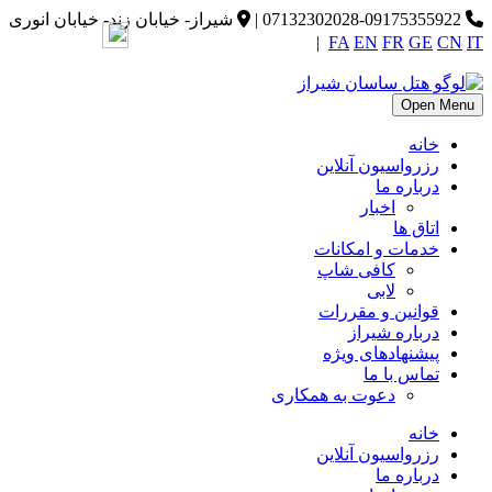
07132302028-09175355922
|
شیراز- خیابان زند- خیابان انوری
|
FA
EN
FR
GE
CN
IT
Open Menu
خانه
رزرواسیون آنلاین
درباره ما
اخبار
اتاق ها
خدمات و امکانات
کافی شاپ
لابی
قوانین و مقررات
درباره شیراز
پیشنهادهای ویژه
تماس با ما
دعوت به همکاری
خانه
رزرواسیون آنلاین
درباره ما