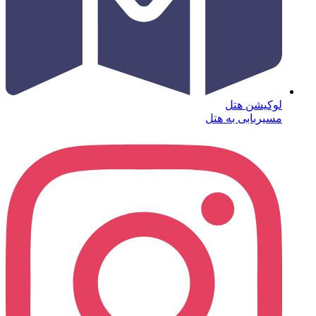
لوکیشن هتل
مسیربابی به هتل