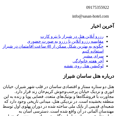
09175355922
info@sasan-hotel.com
آخرین اخبار
رزرو آنلاین هتل در شیراز با پترو کارت
مقایسه رزرو آنلاین با رزرو به صورت حضوری
چگونه به بهترین شکل ممکن از 48 ساعت اقامتمان در شیراز
استفاده کنیم
سرای مشیر
آخر هفته خانوادگی
لوکیشن هتل روی نقشه
درباره هتل ساسان شیراز
هتل دو ستاره ممتاز و اقتصادی ساسان در قلب شهر شیراز، خیابان
انوری و نزدیک خیابان پرجنب‌وجوش کریم‌خان زند قرار دارد.
مجاورت با فروشگاه‌ها و بوتیک‌های متعدد، فضایی پویا و زنده به این
منطقه بخشیده است. در نزدیکی هتل، میدانی تاریخی وجود دارد که
شعبه‌ای قدیمی از بانک ملی ساخته شده در دوران پهلوی اول توسط
مهندسان آلمانی در آن واقع شده است. دسترسی آسان به