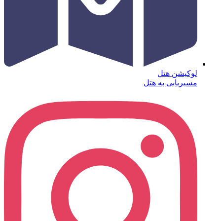
لوکیشن هتل
مسیربابی به هتل