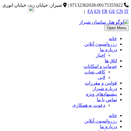
07132302028-09175355922
|
شیراز- خیابان زند- خیابان انوری
|
FA
EN
FR
GE
CN
IT
Open Menu
خانه
رزرواسیون آنلاین
درباره ما
اخبار
اتاق ها
خدمات و امکانات
کافی شاپ
لابی
قوانین و مقررات
درباره شیراز
پیشنهادهای ویژه
تماس با ما
دعوت به همکاری
خانه
رزرواسیون آنلاین
درباره ما