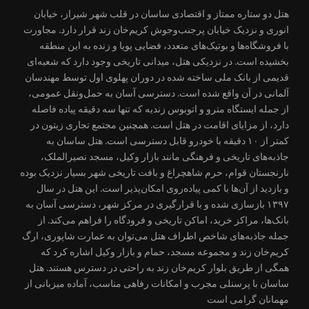
هتل دو ستاره ممتاز و اقتصادی ساسان در قلب شهر شیراز، خیابان
انوری و نزدیک خیابان پرجنب‌وجوش کریم‌خان زند قرار دارد. مجاورت
با فروشگاه‌ها و بوتیک‌های متعدد، فضایی پویا و زنده به این منطقه
بخشیده است. در نزدیکی هتل، میدانی تاریخی وجود دارد که شعبه‌ای
قدیمی از بانک ملی ساخته شده در دوران پهلوی اول توسط مهندسان
آلمانی در آن واقع شده است. دسترسی آسان به حمل‌ونقل عمومی،
از جمله ایستگاه مترو و اتوبوس زندیه که تنها سه دقیقه پیاده فاصله
دارد، از مزایای اقامت در هتل است. همچنین مجتمع تجاری زیتون در
کمتر از ۱۰ دقیقه با خودرو قابل دسترسی است. هتل ساسان به
جاذبه‌های تاریخی و فرهنگی مانند بازار وکیل، مسجد نصیرالملک،
نارنجستان قوام، حرم شاهچراغ و بافت تاریخی شهر بسیار نزدیک بوده
و بازدید از آن‌ها با کمی پیاده‌روی امکان‌پذیر است. این هتل در سال
۱۳۹۷ بازسازی شده و با قرارگیری در مرکز شهر، دسترسی آسان به
بانک‌ها، مراکز خرید، اماکن تاریخی و فرودگاه را فراهم می‌کند. از
جمله جاذبه‌های شاخص اطراف هتل می‌توان به عمارت شاپوری، ارگ
کریم‌خان زند و مجموعه مسجد، حمام و بازار وکیل اشاره کرد که
همگی از طریق بلوار کریم‌خان زند به راحتی در دسترس هستند. هتل
ساسان با پرسنلی مجرب و امکانات رفاهی مناسب، آماده میزبانی از
مهمانان گرامی است