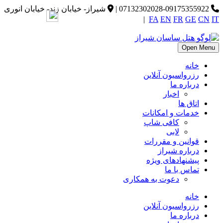
07132302028-09175355922
|
شیراز- خیابان زند- خیابان انوری
|
FA
EN
FR
GE
CN
IT
Open Menu
خانه
رزرواسیون آنلاین
درباره ما
اخبار
اتاق ها
خدمات و امکانات
کافی شاپ
لابی
قوانین و مقررات
درباره شیراز
پیشنهادهای ویژه
تماس با ما
دعوت به همکاری
خانه
رزرواسیون آنلاین
درباره ما