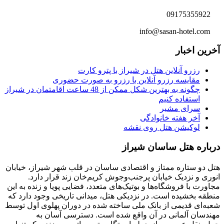
09175355922
info@sasan-hotel.com
آخرین اخبار
رزرو آنلاین هتل در شیراز با پترو کارت
مقایسه رزرو آنلاین با رزرو به صورت حضوری
چگونه به بهترین شکل ممکن از 48 ساعت اقامتمان در شیراز
استفاده کنیم
سرای مشیر
آخر هفته خانوادگی
لوکیشن هتل روی نقشه
درباره هتل ساسان شیراز
هتل دو ستاره ممتاز و اقتصادی ساسان در قلب شهر شیراز، خیابان
انوری و نزدیک خیابان پرجنب‌وجوش کریم‌خان زند قرار دارد.
مجاورت با فروشگاه‌ها و بوتیک‌های متعدد، فضایی پویا و زنده به این
منطقه بخشیده است. در نزدیکی هتل، میدانی تاریخی وجود دارد که
شعبه‌ای قدیمی از بانک ملی ساخته شده در دوران پهلوی اول توسط
مهندسان آلمانی در آن واقع شده است. دسترسی آسان به