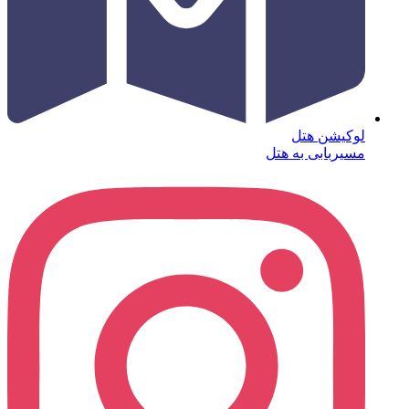
لوکیشن هتل
مسیربابی به هتل