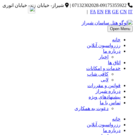
07132302028-09175355922
|
شیراز- خیابان زند- خیابان انوری
|
FA
EN
FR
GE
CN
IT
Open Menu
خانه
رزرواسیون آنلاین
درباره ما
اخبار
اتاق ها
خدمات و امکانات
کافی شاپ
لابی
قوانین و مقررات
درباره شیراز
پیشنهادهای ویژه
تماس با ما
دعوت به همکاری
خانه
رزرواسیون آنلاین
درباره ما