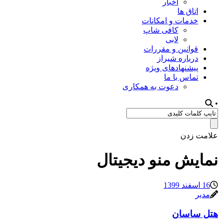
اخبار
اتاق ها
خدمات و امکانات
کافی شاپ
لابی
قوانین و مقررات
درباره شیراز
پیشنهادهای ویژه
تماس با ما
دعوت به همکاری
•
علامت زدن
نمایش منو دیجیتال
16 اسفند 1399
مدیر
هتل ساسان