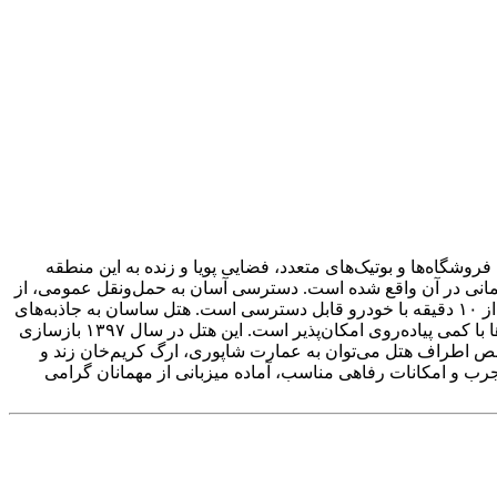
وشگاه‌ها و بوتیک‌های متعدد، فضایی پویا و زنده به این منطقه
لمانی در آن واقع شده است. دسترسی آسان به حمل‌ونقل عمومی، از
جمله ایستگاه مترو و اتوبوس زندیه که تنها سه دقیقه پیاده فاصله دارد، از مزایای اقامت در هتل است. همچنین مجتمع تجاری زیتون در کمتر از ۱۰ دقیقه با خودرو قابل دسترسی است. هتل ساسان به جاذبه‌های
تاریخی و فرهنگی مانند بازار وکیل، مسجد نصیرالملک، نارنجستان قوام، حرم شاهچراغ و بافت تاریخی شهر بسیار نزدیک بوده و بازدید از آن‌ها با کمی پیاده‌روی امکان‌پذیر است. این هتل در سال ۱۳۹۷ بازسازی
اخص اطراف هتل می‌توان به عمارت شاپوری، ارگ کریم‌خان زند و
رب و امکانات رفاهی مناسب، آماده میزبانی از مهمانان گرامی