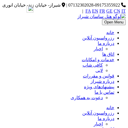
07132302028-09175355922
|
شیراز- خیابان زند- خیابان انوری
|
FA
EN
FR
GE
CN
IT
Open Menu
خانه
رزرواسیون آنلاین
درباره ما
اخبار
اتاق ها
خدمات و امکانات
کافی شاپ
لابی
قوانین و مقررات
درباره شیراز
پیشنهادهای ویژه
تماس با ما
دعوت به همکاری
خانه
رزرواسیون آنلاین
درباره ما
اخبار