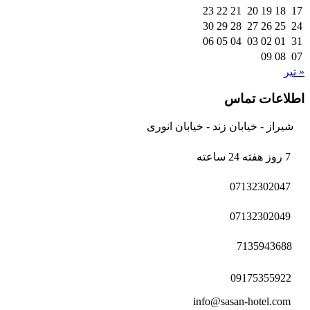
23
22
21
20
19
18
17
30
29
28
27
26
25
24
06
05
04
03
02
01
31
09
08
07
« تیر
اطلاعات تماس
شیراز - خیابان زند - خیابان انوری
7 روز هفته 24 ساعته
07132302047
07132302049
7135943688
09175355922
info@sasan-hotel.com