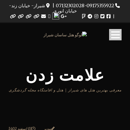
07132302028-09175355922
|
شیراز- خیابان زند-
خیابان انوری
|
علامت زدن
معرفی بهترین هتل های شیراز | هتل و اقامتگاه مجله گردشگری
مدیر
01 اسفند 1402