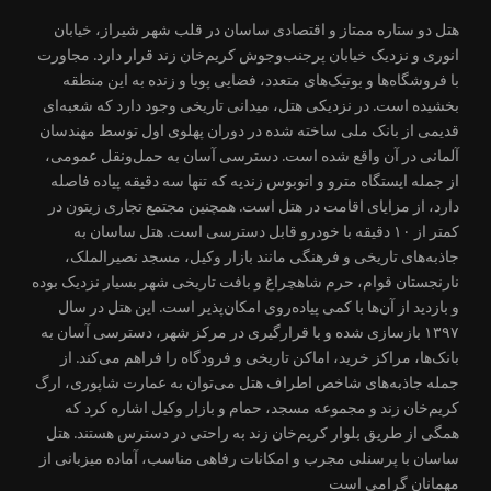
هتل دو ستاره ممتاز و اقتصادی ساسان در قلب شهر شیراز، خیابان
انوری و نزدیک خیابان پرجنب‌وجوش کریم‌خان زند قرار دارد. مجاورت
با فروشگاه‌ها و بوتیک‌های متعدد، فضایی پویا و زنده به این منطقه
بخشیده است. در نزدیکی هتل، میدانی تاریخی وجود دارد که شعبه‌ای
قدیمی از بانک ملی ساخته شده در دوران پهلوی اول توسط مهندسان
آلمانی در آن واقع شده است. دسترسی آسان به حمل‌ونقل عمومی،
از جمله ایستگاه مترو و اتوبوس زندیه که تنها سه دقیقه پیاده فاصله
دارد، از مزایای اقامت در هتل است. همچنین مجتمع تجاری زیتون در
کمتر از ۱۰ دقیقه با خودرو قابل دسترسی است. هتل ساسان به
جاذبه‌های تاریخی و فرهنگی مانند بازار وکیل، مسجد نصیرالملک،
نارنجستان قوام، حرم شاهچراغ و بافت تاریخی شهر بسیار نزدیک بوده
و بازدید از آن‌ها با کمی پیاده‌روی امکان‌پذیر است. این هتل در سال
۱۳۹۷ بازسازی شده و با قرارگیری در مرکز شهر، دسترسی آسان به
بانک‌ها، مراکز خرید، اماکن تاریخی و فرودگاه را فراهم می‌کند. از
جمله جاذبه‌های شاخص اطراف هتل می‌توان به عمارت شاپوری، ارگ
کریم‌خان زند و مجموعه مسجد، حمام و بازار وکیل اشاره کرد که
همگی از طریق بلوار کریم‌خان زند به راحتی در دسترس هستند. هتل
ساسان با پرسنلی مجرب و امکانات رفاهی مناسب، آماده میزبانی از
مهمانان گرامی است