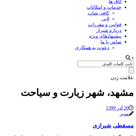
اتاق ها
خدمات و امکانات
کافی شاپ
لابی
قوانین و مقررات
درباره شیراز
پیشنهادهای ویژه
تماس با ما
دعوت به همکاری
•
علامت زدن
مشهد، شهر زیارت و سیاحت
20 آذر 1399
مدیر
مسقطی شیرازی