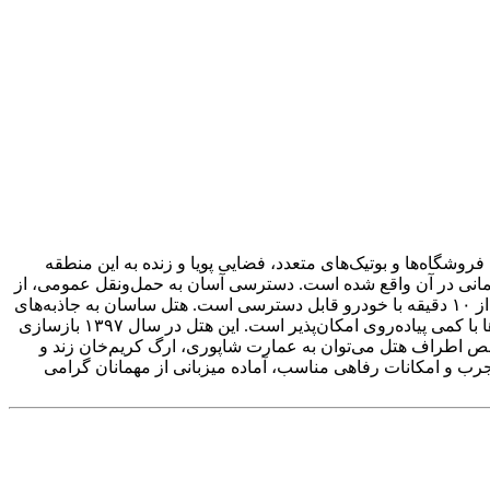
وشگاه‌ها و بوتیک‌های متعدد، فضایی پویا و زنده به این منطقه
لمانی در آن واقع شده است. دسترسی آسان به حمل‌ونقل عمومی، از
جمله ایستگاه مترو و اتوبوس زندیه که تنها سه دقیقه پیاده فاصله دارد، از مزایای اقامت در هتل است. همچنین مجتمع تجاری زیتون در کمتر از ۱۰ دقیقه با خودرو قابل دسترسی است. هتل ساسان به جاذبه‌های
تاریخی و فرهنگی مانند بازار وکیل، مسجد نصیرالملک، نارنجستان قوام، حرم شاهچراغ و بافت تاریخی شهر بسیار نزدیک بوده و بازدید از آن‌ها با کمی پیاده‌روی امکان‌پذیر است. این هتل در سال ۱۳۹۷ بازسازی
اخص اطراف هتل می‌توان به عمارت شاپوری، ارگ کریم‌خان زند و
رب و امکانات رفاهی مناسب، آماده میزبانی از مهمانان گرامی