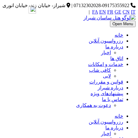
07132302028-09175355922
|
شیراز- خیابان زند- خیابان انوری
|
FA
EN
FR
GE
CN
IT
Open Menu
خانه
رزرواسیون آنلاین
درباره ما
اخبار
اتاق ها
خدمات و امکانات
کافی شاپ
لابی
قوانین و مقررات
درباره شیراز
پیشنهادهای ویژه
تماس با ما
دعوت به همکاری
خانه
رزرواسیون آنلاین
درباره ما
اخبار