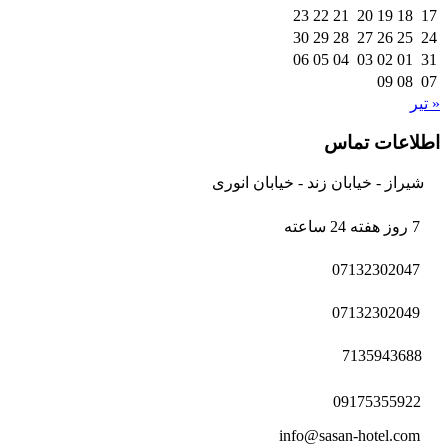
23
22
21
20
19
18
17
30
29
28
27
26
25
24
06
05
04
03
02
01
31
09
08
07
« تیر
اطلاعات تماس
شیراز - خیابان زند - خیابان انوری
7 روز هفته 24 ساعته
07132302047
07132302049
7135943688
09175355922
info@sasan-hotel.com