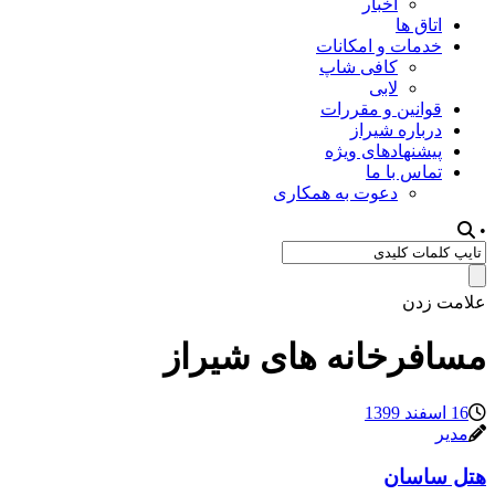
اخبار
اتاق ها
خدمات و امکانات
کافی شاپ
لابی
قوانین و مقررات
درباره شیراز
پیشنهادهای ویژه
تماس با ما
دعوت به همکاری
•
علامت زدن
مسافرخانه های شیراز
16 اسفند 1399
مدیر
هتل ساسان