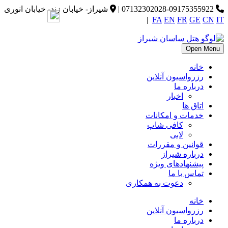
07132302028-09175355922
|
شیراز- خیابان زند- خیابان انوری
|
FA
EN
FR
GE
CN
IT
Open Menu
خانه
رزرواسیون آنلاین
درباره ما
اخبار
اتاق ها
خدمات و امکانات
کافی شاپ
لابی
قوانین و مقررات
درباره شیراز
پیشنهادهای ویژه
تماس با ما
دعوت به همکاری
خانه
رزرواسیون آنلاین
درباره ما