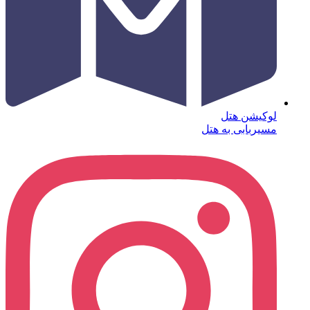
لوکیشن هتل
مسیربابی به هتل