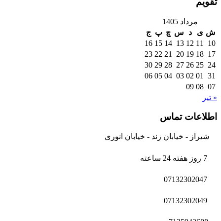
تقویم
مرداد 1405
ش
ی
د
س
چ
پ
ج
16
15
14
13
12
11
10
23
22
21
20
19
18
17
30
29
28
27
26
25
24
06
05
04
03
02
01
31
09
08
07
« تیر
اطلاعات تماس
شیراز - خیابان زند - خیابان انوری
7 روز هفته 24 ساعته
07132302047
07132302049