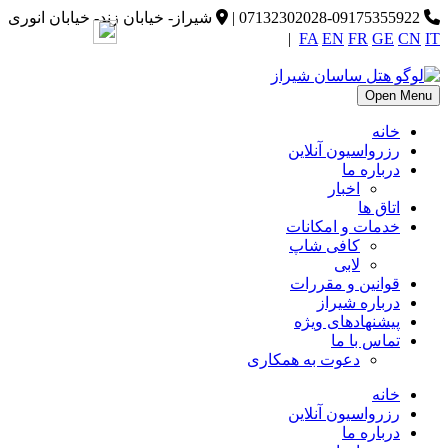
07132302028-09175355922
|
شیراز- خیابان زند- خیابان انوری
|
FA
EN
FR
GE
CN
IT
Open Menu
خانه
رزرواسیون آنلاین
درباره ما
اخبار
اتاق ها
خدمات و امکانات
کافی شاپ
لابی
قوانین و مقررات
درباره شیراز
پیشنهادهای ویژه
تماس با ما
دعوت به همکاری
خانه
رزرواسیون آنلاین
درباره ما