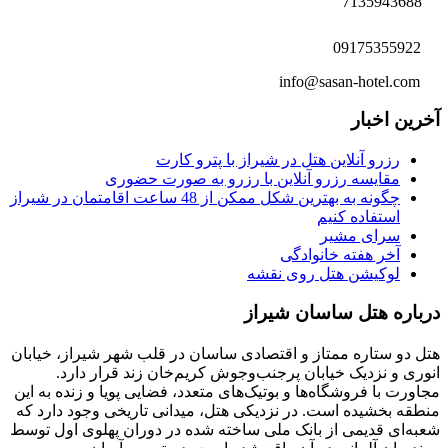
7135943688
09175355922
info@sasan-hotel.com
آخرین اخبار
رزرو آنلاین هتل در شیراز با پترو کارت
مقایسه رزرو آنلاین با رزرو به صورت حضوری
چگونه به بهترین شکل ممکن از 48 ساعت اقامتمان در شیراز
استفاده کنیم
سرای مشیر
آخر هفته خانوادگی
لوکیشن هتل روی نقشه
درباره هتل ساسان شیراز
هتل دو ستاره ممتاز و اقتصادی ساسان در قلب شهر شیراز، خیابان
انوری و نزدیک خیابان پرجنب‌وجوش کریم‌خان زند قرار دارد.
مجاورت با فروشگاه‌ها و بوتیک‌های متعدد، فضایی پویا و زنده به این
منطقه بخشیده است. در نزدیکی هتل، میدانی تاریخی وجود دارد که
شعبه‌ای قدیمی از بانک ملی ساخته شده در دوران پهلوی اول توسط