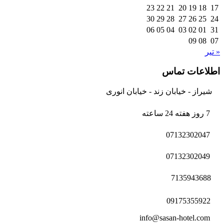
23
22
21
20
19
18
17
30
29
28
27
26
25
24
06
05
04
03
02
01
31
09
08
07
« تیر
اطلاعات تماس
شیراز - خیابان زند - خیابان انوری
7 روز هفته 24 ساعته
07132302047
07132302049
7135943688
09175355922
info@sasan-hotel.com