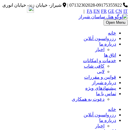
07132302028-09175355922
|
شیراز- خیابان زند- خیابان انوری
|
FA
EN
FR
GE
CN
IT
Open Menu
خانه
رزرواسیون آنلاین
درباره ما
اخبار
اتاق ها
خدمات و امکانات
کافی شاپ
لابی
قوانین و مقررات
درباره شیراز
پیشنهادهای ویژه
تماس با ما
دعوت به همکاری
خانه
رزرواسیون آنلاین
درباره ما
اخبار