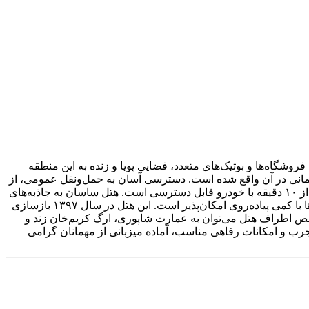
وشگاه‌ها و بوتیک‌های متعدد، فضایی پویا و زنده به این منطقه
لمانی در آن واقع شده است. دسترسی آسان به حمل‌ونقل عمومی، از
جمله ایستگاه مترو و اتوبوس زندیه که تنها سه دقیقه پیاده فاصله دارد، از مزایای اقامت در هتل است. همچنین مجتمع تجاری زیتون در کمتر از ۱۰ دقیقه با خودرو قابل دسترسی است. هتل ساسان به جاذبه‌های
تاریخی و فرهنگی مانند بازار وکیل، مسجد نصیرالملک، نارنجستان قوام، حرم شاهچراغ و بافت تاریخی شهر بسیار نزدیک بوده و بازدید از آن‌ها با کمی پیاده‌روی امکان‌پذیر است. این هتل در سال ۱۳۹۷ بازسازی
اخص اطراف هتل می‌توان به عمارت شاپوری، ارگ کریم‌خان زند و
رب و امکانات رفاهی مناسب، آماده میزبانی از مهمانان گرامی