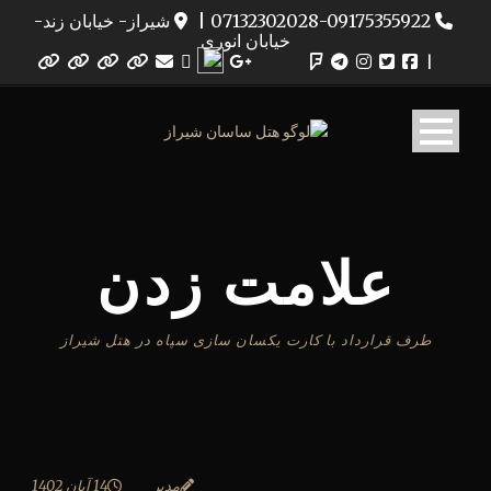
07132302028-09175355922
|
شیراز- خیابان زند-
خیابان انوری
|
علامت زدن
طرف قرارداد با کارت یکسان سازی سپاه در هتل شیراز
مدیر
14 آبان 1402