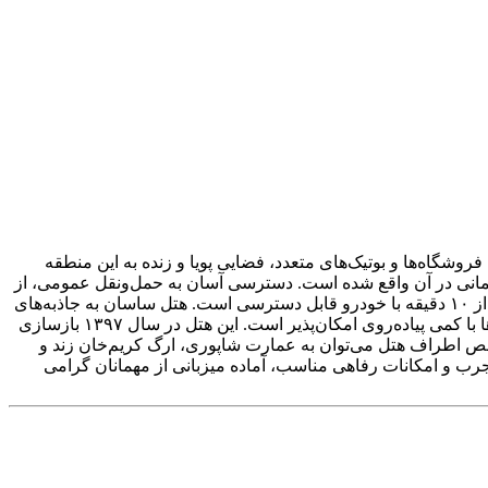
وشگاه‌ها و بوتیک‌های متعدد، فضایی پویا و زنده به این منطقه
لمانی در آن واقع شده است. دسترسی آسان به حمل‌ونقل عمومی، از
جمله ایستگاه مترو و اتوبوس زندیه که تنها سه دقیقه پیاده فاصله دارد، از مزایای اقامت در هتل است. همچنین مجتمع تجاری زیتون در کمتر از ۱۰ دقیقه با خودرو قابل دسترسی است. هتل ساسان به جاذبه‌های
تاریخی و فرهنگی مانند بازار وکیل، مسجد نصیرالملک، نارنجستان قوام، حرم شاهچراغ و بافت تاریخی شهر بسیار نزدیک بوده و بازدید از آن‌ها با کمی پیاده‌روی امکان‌پذیر است. این هتل در سال ۱۳۹۷ بازسازی
اخص اطراف هتل می‌توان به عمارت شاپوری، ارگ کریم‌خان زند و
رب و امکانات رفاهی مناسب، آماده میزبانی از مهمانان گرامی