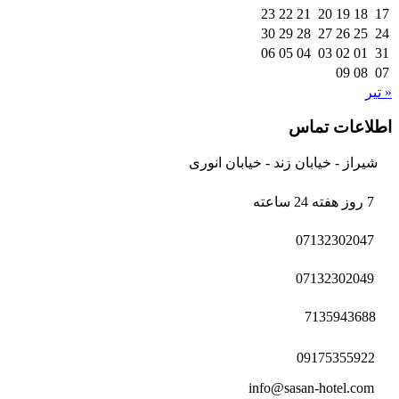
23
22
21
20
19
18
17
30
29
28
27
26
25
24
06
05
04
03
02
01
31
09
08
07
« تیر
اطلاعات تماس
شیراز - خیابان زند - خیابان انوری
7 روز هفته 24 ساعته
07132302047
07132302049
7135943688
09175355922
info@sasan-hotel.com