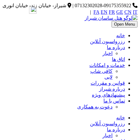
07132302028-09175355922
|
شیراز- خیابان زند- خیابان انوری
|
FA
EN
FR
GE
CN
IT
Open Menu
خانه
رزرواسیون آنلاین
درباره ما
اخبار
اتاق ها
خدمات و امکانات
کافی شاپ
لابی
قوانین و مقررات
درباره شیراز
پیشنهادهای ویژه
تماس با ما
دعوت به همکاری
خانه
رزرواسیون آنلاین
درباره ما
اخبار