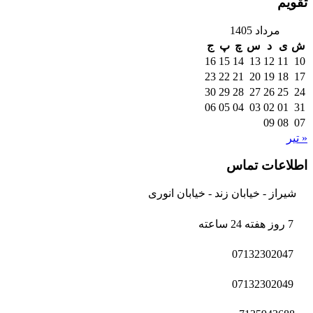
تقویم
مرداد 1405
ش
ی
د
س
چ
پ
ج
16
15
14
13
12
11
10
23
22
21
20
19
18
17
30
29
28
27
26
25
24
06
05
04
03
02
01
31
09
08
07
« تیر
اطلاعات تماس
شیراز - خیابان زند - خیابان انوری
7 روز هفته 24 ساعته
07132302047
07132302049