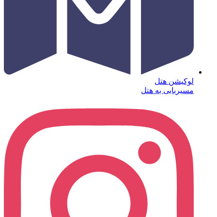
لوکیشن هتل
مسیربابی به هتل