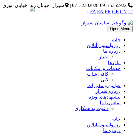
07132302028-09175355922
|
شیراز- خیابان زند- خیابان انوری
|
FA
EN
FR
GE
CN
IT
Open Menu
خانه
رزرواسیون آنلاین
درباره ما
اخبار
اتاق ها
خدمات و امکانات
کافی شاپ
لابی
قوانین و مقررات
درباره شیراز
پیشنهادهای ویژه
تماس با ما
دعوت به همکاری
خانه
رزرواسیون آنلاین
درباره ما