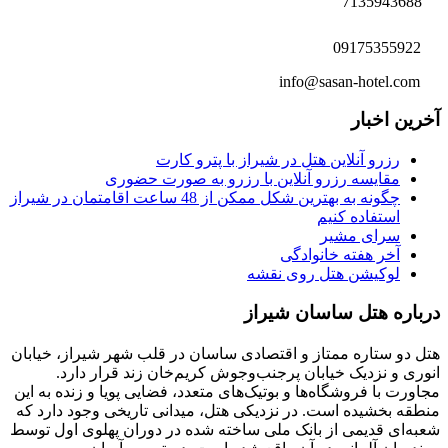
7135943688
09175355922
info@sasan-hotel.com
آخرین اخبار
رزرو آنلاین هتل در شیراز با پترو کارت
مقایسه رزرو آنلاین با رزرو به صورت حضوری
چگونه به بهترین شکل ممکن از 48 ساعت اقامتمان در شیراز
استفاده کنیم
سرای مشیر
آخر هفته خانوادگی
لوکیشن هتل روی نقشه
درباره هتل ساسان شیراز
هتل دو ستاره ممتاز و اقتصادی ساسان در قلب شهر شیراز، خیابان
انوری و نزدیک خیابان پرجنب‌وجوش کریم‌خان زند قرار دارد.
مجاورت با فروشگاه‌ها و بوتیک‌های متعدد، فضایی پویا و زنده به این
منطقه بخشیده است. در نزدیکی هتل، میدانی تاریخی وجود دارد که
شعبه‌ای قدیمی از بانک ملی ساخته شده در دوران پهلوی اول توسط