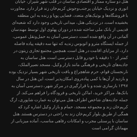
هتل دو ستاره ممتاز و اقتصادی ساسان در قلب شهر شیراز، خیابان
انوری و نزدیک خیابان پرجنب‌وجوش کریم‌خان زند قرار دارد. مجاورت
با فروشگاه‌ها و بوتیک‌های متعدد، فضایی پویا و زنده به این منطقه
بخشیده است. در نزدیکی هتل، میدانی تاریخی وجود دارد که شعبه‌ای
قدیمی از بانک ملی ساخته شده در دوران پهلوی اول توسط مهندسان
آلمانی در آن واقع شده است. دسترسی آسان به حمل‌ونقل عمومی،
از جمله ایستگاه مترو و اتوبوس زندیه که تنها سه دقیقه پیاده فاصله
دارد، از مزایای اقامت در هتل است. همچنین مجتمع تجاری زیتون در
کمتر از ۱۰ دقیقه با خودرو قابل دسترسی است. هتل ساسان به
جاذبه‌های تاریخی و فرهنگی مانند بازار وکیل، مسجد نصیرالملک،
نارنجستان قوام، حرم شاهچراغ و بافت تاریخی شهر بسیار نزدیک بوده
و بازدید از آن‌ها با کمی پیاده‌روی امکان‌پذیر است. این هتل در سال
۱۳۹۷ بازسازی شده و با قرارگیری در مرکز شهر، دسترسی آسان به
بانک‌ها، مراکز خرید، اماکن تاریخی و فرودگاه را فراهم می‌کند. از
جمله جاذبه‌های شاخص اطراف هتل می‌توان به عمارت شاپوری، ارگ
کریم‌خان زند و مجموعه مسجد، حمام و بازار وکیل اشاره کرد که
همگی از طریق بلوار کریم‌خان زند به راحتی در دسترس هستند. هتل
ساسان با پرسنلی مجرب و امکانات رفاهی مناسب، آماده میزبانی از
مهمانان گرامی است