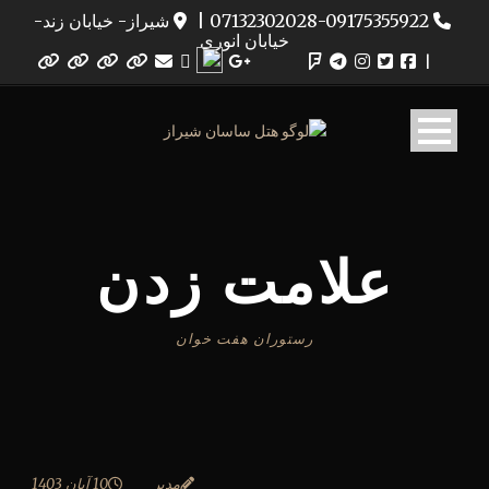
07132302028-09175355922
|
شیراز- خیابان زند-
خیابان انوری
|
علامت زدن
رستوران هفت خوان
مدیر
10 آبان 1403