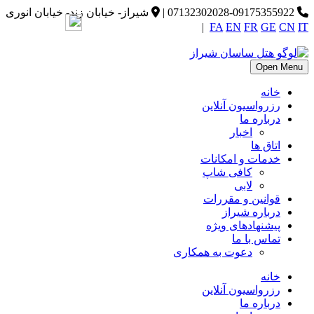
07132302028-09175355922
|
شیراز- خیابان زند- خیابان انوری
|
FA
EN
FR
GE
CN
IT
Open Menu
خانه
رزرواسیون آنلاین
درباره ما
اخبار
اتاق ها
خدمات و امکانات
کافی شاپ
لابی
قوانین و مقررات
درباره شیراز
پیشنهادهای ویژه
تماس با ما
دعوت به همکاری
خانه
رزرواسیون آنلاین
درباره ما