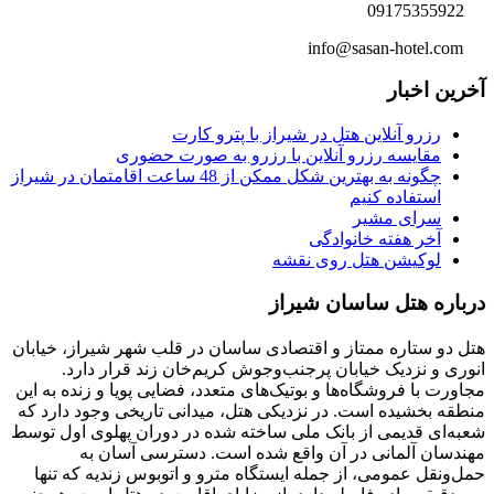
09175355922
info@sasan-hotel.com
آخرین اخبار
رزرو آنلاین هتل در شیراز با پترو کارت
مقایسه رزرو آنلاین با رزرو به صورت حضوری
چگونه به بهترین شکل ممکن از 48 ساعت اقامتمان در شیراز
استفاده کنیم
سرای مشیر
آخر هفته خانوادگی
لوکیشن هتل روی نقشه
درباره هتل ساسان شیراز
هتل دو ستاره ممتاز و اقتصادی ساسان در قلب شهر شیراز، خیابان
انوری و نزدیک خیابان پرجنب‌وجوش کریم‌خان زند قرار دارد.
مجاورت با فروشگاه‌ها و بوتیک‌های متعدد، فضایی پویا و زنده به این
منطقه بخشیده است. در نزدیکی هتل، میدانی تاریخی وجود دارد که
شعبه‌ای قدیمی از بانک ملی ساخته شده در دوران پهلوی اول توسط
مهندسان آلمانی در آن واقع شده است. دسترسی آسان به
حمل‌ونقل عمومی، از جمله ایستگاه مترو و اتوبوس زندیه که تنها