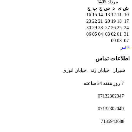
مرداد 1405
ش
ی
د
س
چ
پ
ج
16
15
14
13
12
11
10
23
22
21
20
19
18
17
30
29
28
27
26
25
24
06
05
04
03
02
01
31
09
08
07
« تیر
اطلاعات تماس
شیراز - خیابان زند - خیابان انوری
7 روز هفته 24 ساعته
07132302047
07132302049
7135943688