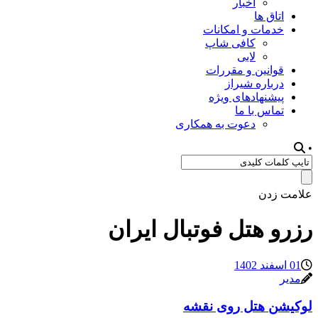
اخبار
اتاق ها
خدمات و امکانات
کافی شاپ
لابی
قوانین و مقررات
درباره شیراز
پیشنهادهای ویژه
تماس با ما
دعوت به همکاری
•
علامت زدن
رزرو هتل فوتبال ایران
01 اسفند 1402
مدیر
لوکیشن هتل روی نقشه