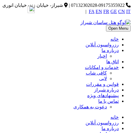
07132302028-09175355922
|
شیراز- خیابان زند- خیابان انوری
|
FA
EN
FR
GE
CN
IT
Open Menu
خانه
رزرواسیون آنلاین
درباره ما
اخبار
اتاق ها
خدمات و امکانات
کافی شاپ
لابی
قوانین و مقررات
درباره شیراز
پیشنهادهای ویژه
تماس با ما
دعوت به همکاری
خانه
رزرواسیون آنلاین
درباره ما