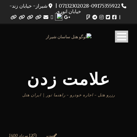
07132302028-09175355922
|
شیراز- خیابان زند-
خیابان انوری
|
علامت زدن
رزرو هتل – اجاره خودرو – راهنما تور | ایران هتل
مدیر
12 مرداد 1400