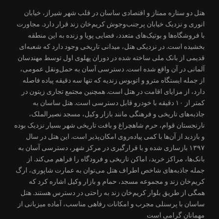
هتل دو ستاره ممتاز و اقتصادی ساسان در قلب شهر شیراز، خیابان
انوری و نزدیک خیابان پرجنب‌وجوش کریم‌خان زند قرار دارد. مجاورت
با فروشگاه‌ها و بوتیک‌های متعدد، فضایی پویا و زنده به این منطقه
بخشیده است. در نزدیکی هتل، میدانی تاریخی وجود دارد که شعبه‌ای
قدیمی از بانک ملی ساخته شده در دوران پهلوی اول توسط مهندسان
آلمانی در آن واقع شده است. دسترسی آسان به حمل‌ونقل عمومی،
از جمله ایستگاه مترو و اتوبوس زندیه که تنها سه دقیقه پیاده فاصله
دارد، از مزایای اقامت در هتل است. همچنین مجتمع تجاری زیتون در
کمتر از ۱۰ دقیقه با خودرو قابل دسترسی است. هتل ساسان به
جاذبه‌های تاریخی و فرهنگی مانند بازار وکیل، مسجد نصیرالملک،
نارنجستان قوام، حرم شاهچراغ و بافت تاریخی شهر بسیار نزدیک بوده
و بازدید از آن‌ها با کمی پیاده‌روی امکان‌پذیر است. این هتل در سال
۱۳۹۷ بازسازی شده و با قرارگیری در مرکز شهر، دسترسی آسان به
بانک‌ها، مراکز خرید، اماکن تاریخی و فرودگاه را فراهم می‌کند. از
جمله جاذبه‌های شاخص اطراف هتل می‌توان به عمارت شاپوری، ارگ
کریم‌خان زند و مجموعه مسجد، حمام و بازار وکیل اشاره کرد که
همگی از طریق بلوار کریم‌خان زند به راحتی در دسترس هستند. هتل
ساسان با پرسنلی مجرب و امکانات رفاهی مناسب، آماده میزبانی از
مهمانان گرامی است