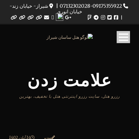
07132302028-09175355922
|
شیراز- خیابان زند-
خیابان انوری
|
علامت زدن
رزرو هتل، سایت رزرو اینترنتی هتل با تخفیف، بهترین
مدیر
14 آبان 1402