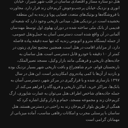
هتل دو ستاره ممتاز و اقتصادی ساسان در قلب شهر شیراز، خیابان
انوری و نزدیک خیابان پرجنب‌وجوش کریم‌خان زند قرار دارد. مجاورت
با فروشگاه‌ها و بوتیک‌های متعدد، فضایی پویا و زنده به این منطقه
بخشیده است. در نزدیکی هتل، میدانی تاریخی وجود دارد که شعبه‌ای
قدیمی از بانک ملی ساخته شده در دوران پهلوی اول توسط مهندسان
آلمانی در آن واقع شده است. دسترسی آسان به حمل‌ونقل عمومی،
از جمله ایستگاه مترو و اتوبوس زندیه که تنها سه دقیقه پیاده فاصله
دارد، از مزایای اقامت در هتل است. همچنین مجتمع تجاری زیتون در
کمتر از ۱۰ دقیقه با خودرو قابل دسترسی است. هتل ساسان به
جاذبه‌های تاریخی و فرهنگی مانند بازار وکیل، مسجد نصیرالملک،
نارنجستان قوام، حرم شاهچراغ و بافت تاریخی شهر بسیار نزدیک بوده
و بازدید از آن‌ها با کمی پیاده‌روی امکان‌پذیر است. این هتل در سال
۱۳۹۷ بازسازی شده و با قرارگیری در مرکز شهر، دسترسی آسان به
بانک‌ها، مراکز خرید، اماکن تاریخی و فرودگاه را فراهم می‌کند. از
جمله جاذبه‌های شاخص اطراف هتل می‌توان به عمارت شاپوری، ارگ
کریم‌خان زند و مجموعه مسجد، حمام و بازار وکیل اشاره کرد که
همگی از طریق بلوار کریم‌خان زند به راحتی در دسترس هستند. هتل
ساسان با پرسنلی مجرب و امکانات رفاهی مناسب، آماده میزبانی از
مهمانان گرامی است