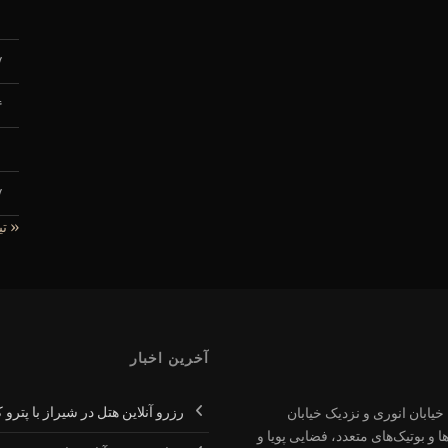
۰
۷
۴
۱
۷
« تی
آخرین اخبار
رزرو آنلاین هتل در شیراز با پترو 
یابان انوری و نزدیک خیابان
و بوتیک‌های متعدد، فضایی پویا و