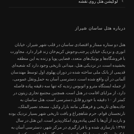
لوکیشن هتل روی نقشه
درباره هتل ساسان شیراز
هتل دو ستاره ممتاز و اقتصادی ساسان در قلب شهر شیراز، خیابان
انوری و نزدیک خیابان پرجنب‌وجوش کریم‌خان زند قرار دارد. مجاورت
با فروشگاه‌ها و بوتیک‌های متعدد، فضایی پویا و زنده به این منطقه
بخشیده است. در نزدیکی هتل، میدانی تاریخی وجود دارد که شعبه‌ای
قدیمی از بانک ملی ساخته شده در دوران پهلوی اول توسط مهندسان
آلمانی در آن واقع شده است. دسترسی آسان به حمل‌ونقل عمومی،
از جمله ایستگاه مترو و اتوبوس زندیه که تنها سه دقیقه پیاده فاصله
دارد، از مزایای اقامت در هتل است. همچنین مجتمع تجاری زیتون در
کمتر از ۱۰ دقیقه با خودرو قابل دسترسی است. هتل ساسان به
جاذبه‌های تاریخی و فرهنگی مانند بازار وکیل، مسجد نصیرالملک،
نارنجستان قوام، حرم شاهچراغ و بافت تاریخی شهر بسیار نزدیک بوده
و بازدید از آن‌ها با کمی پیاده‌روی امکان‌پذیر است. این هتل در سال
۱۳۹۷ بازسازی شده و با قرارگیری در مرکز شهر، دسترسی آسان به
بانک‌ها، مراکز خرید، اماکن تاریخی و فرودگاه را فراهم می‌کند. از