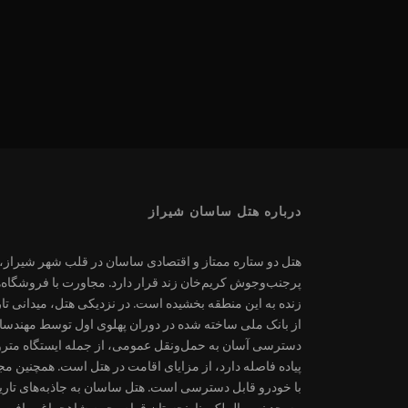
درباره هتل ساسان شیراز
هتل دو ستاره ممتاز و اقتصادی ساسان در قلب شهر شیراز، خ
پرجنب‌وجوش کریم‌خان زند قرار دارد. مجاورت با فروشگاه‌ها 
زنده به این منطقه بخشیده است. در نزدیکی هتل، میدانی تا
از بانک ملی ساخته شده در دوران پهلوی اول توسط مهندسان
دسترسی آسان به حمل‌ونقل عمومی، از جمله ایستگاه مترو و
با خودرو قابل دسترسی است. هتل ساسان به جاذبه‌های تاریخ
مسجد نصیرالملک، نارنجستان قوام، حرم شاهچراغ و بافت تا