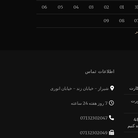
06
05
04
03
02
01
3
09
08
0
ر
اطلاعات تماس
کارت
شیراز - خیابان زند - خیابان انوری
ورت
7 روز هفته 24 ساعته
07132302047
ه بهترین شکل ممکن از 48
 کنیم
07132302049