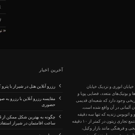
1
7
« تی
آخرین اخبار
رزرو آنلاین هتل در شیراز با پترو 
یابان انوری و نزدیک خیابان
و بوتیک‌های متعدد، فضایی پویا و
مقایسه رزرو آنلاین با رزرو به ص
ریخی وجود دارد که شعبه‌ای قدیمی
حضوری
 آلمانی در آن واقع شده است.
 اتوبوس زندیه که تنها سه دقیقه
چگونه ب
پیاده فاصله دارد، از مزایای اقامت در هتل است. همچنین مجتمع تجاری زیتون در کمتر از ۱۰ دقیقه
ساعت اقامتمان در شیراز استفاده
ی و فرهنگی مانند بازار وکیل،
ریخی شهر بسیار نزدیک بوده و