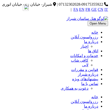
07132302028-09175355922
|
شیراز- خیابان زند- خیابان انوری
|
FA
EN
FR
GE
CN
IT
Open Menu
خانه
رزرواسیون آنلاین
درباره ما
اخبار
اتاق ها
خدمات و امکانات
کافی شاپ
لابی
قوانین و مقررات
درباره شیراز
پیشنهادهای ویژه
تماس با ما
دعوت به همکاری
خانه
رزرواسیون آنلاین
درباره ما