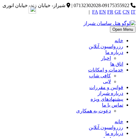
07132302028-09175355922
|
شیراز- خیابان زند- خیابان انوری
|
FA
EN
FR
GE
CN
IT
Open Menu
خانه
رزرواسیون آنلاین
درباره ما
اخبار
اتاق ها
خدمات و امکانات
کافی شاپ
لابی
قوانین و مقررات
درباره شیراز
پیشنهادهای ویژه
تماس با ما
دعوت به همکاری
خانه
رزرواسیون آنلاین
درباره ما