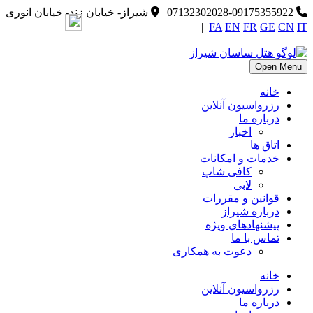
07132302028-09175355922
|
شیراز- خیابان زند- خیابان انوری
|
FA
EN
FR
GE
CN
IT
Open Menu
خانه
رزرواسیون آنلاین
درباره ما
اخبار
اتاق ها
خدمات و امکانات
کافی شاپ
لابی
قوانین و مقررات
درباره شیراز
پیشنهادهای ویژه
تماس با ما
دعوت به همکاری
خانه
رزرواسیون آنلاین
درباره ما