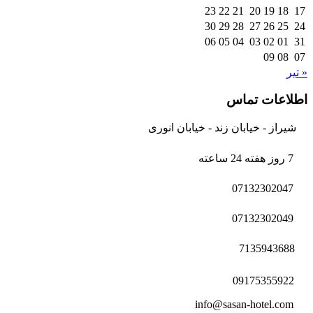
23
22
21
20
19
18
17
30
29
28
27
26
25
24
06
05
04
03
02
01
31
09
08
07
« تیر
اطلاعات تماس
شیراز - خیابان زند - خیابان انوری
7 روز هفته 24 ساعته
07132302047
07132302049
7135943688
09175355922
info@sasan-hotel.com