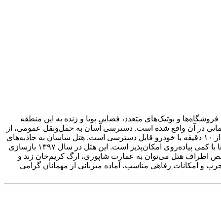
وشگاه‌ها و بوتیک‌های متعدد، فضایی پویا و زنده به این منطقه
لمانی در آن واقع شده است. دسترسی آسان به حمل‌ونقل عمومی، از
جمله ایستگاه مترو و اتوبوس زندیه که تنها سه دقیقه پیاده فاصله دارد، از مزایای اقامت در هتل است. همچنین مجتمع تجاری زیتون در کمتر از ۱۰ دقیقه با خودرو قابل دسترسی است. هتل ساسان به جاذبه‌های
تاریخی و فرهنگی مانند بازار وکیل، مسجد نصیرالملک، نارنجستان قوام، حرم شاهچراغ و بافت تاریخی شهر بسیار نزدیک بوده و بازدید از آن‌ها با کمی پیاده‌روی امکان‌پذیر است. این هتل در سال ۱۳۹۷ بازسازی
اخص اطراف هتل می‌توان به عمارت شاپوری، ارگ کریم‌خان زند و
رب و امکانات رفاهی مناسب، آماده میزبانی از مهمانان گرامی