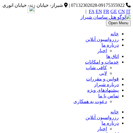
07132302028-09175355922
|
شیراز- خیابان زند- خیابان انوری
|
FA
EN
FR
GE
CN
IT
Open Menu
خانه
رزرواسیون آنلاین
درباره ما
اخبار
اتاق ها
خدمات و امکانات
کافی شاپ
لابی
قوانین و مقررات
درباره شیراز
پیشنهادهای ویژه
تماس با ما
دعوت به همکاری
خانه
رزرواسیون آنلاین
درباره ما
اخبار