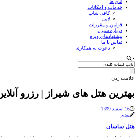
اتاق ها
خدمات و امکانات
کافی شاپ
لابی
قوانین و مقررات
درباره شیراز
پیشنهادهای ویژه
تماس با ما
دعوت به همکاری
•
علامت زدن
بهترین هتل های شیراز | رزرو آنلاین
16 اسفند 1399
مدیر
هتل ساسان