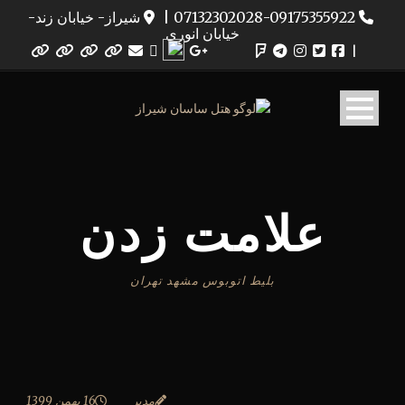
07132302028-09175355922
|
شیراز- خیابان زند-
خیابان انوری
|
علامت زدن
بلیط اتوبوس مشهد تهران
مدیر
16 بهمن 1399