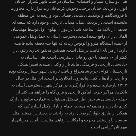
هتل دو ستاره ممتاز و اقتصادی ساسان در قلب شهر شیراز، خیابان
انوری و نزدیک خیابان پرجنب‌وجوش کریم‌خان زند قرار دارد. مجاورت
با فروشگاه‌ها و بوتیک‌های متعدد، فضایی پویا و زنده به این منطقه
بخشیده است. در نزدیکی هتل، میدانی تاریخی وجود دارد که شعبه‌ای
قدیمی از بانک ملی ساخته شده در دوران پهلوی اول توسط مهندسان
آلمانی در آن واقع شده است. دسترسی آسان به حمل‌ونقل عمومی،
از جمله ایستگاه مترو و اتوبوس زندیه که تنها سه دقیقه پیاده فاصله
دارد، از مزایای اقامت در هتل است. همچنین مجتمع تجاری زیتون در
کمتر از ۱۰ دقیقه با خودرو قابل دسترسی است. هتل ساسان به
جاذبه‌های تاریخی و فرهنگی مانند بازار وکیل، مسجد نصیرالملک،
نارنجستان قوام، حرم شاهچراغ و بافت تاریخی شهر بسیار نزدیک بوده
و بازدید از آن‌ها با کمی پیاده‌روی امکان‌پذیر است. این هتل در سال
۱۳۹۷ بازسازی شده و با قرارگیری در مرکز شهر، دسترسی آسان به
بانک‌ها، مراکز خرید، اماکن تاریخی و فرودگاه را فراهم می‌کند. از
جمله جاذبه‌های شاخص اطراف هتل می‌توان به عمارت شاپوری، ارگ
کریم‌خان زند و مجموعه مسجد، حمام و بازار وکیل اشاره کرد که
همگی از طریق بلوار کریم‌خان زند به راحتی در دسترس هستند. هتل
ساسان با پرسنلی مجرب و امکانات رفاهی مناسب، آماده میزبانی از
مهمانان گرامی است