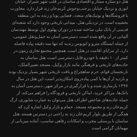
هتل دو ستاره ممتاز و اقتصادی ساسان در قلب شهر شیراز، خیابان
انوری و نزدیک خیابان پرجنب‌وجوش کریم‌خان زند قرار دارد. مجاورت
با فروشگاه‌ها و بوتیک‌های متعدد، فضایی پویا و زنده به این منطقه
بخشیده است. در نزدیکی هتل، میدانی تاریخی وجود دارد که شعبه‌ای
قدیمی از بانک ملی ساخته شده در دوران پهلوی اول توسط مهندسان
آلمانی در آن واقع شده است. دسترسی آسان به حمل‌ونقل عمومی،
از جمله ایستگاه مترو و اتوبوس زندیه که تنها سه دقیقه پیاده فاصله
دارد، از مزایای اقامت در هتل است. همچنین مجتمع تجاری زیتون در
کمتر از ۱۰ دقیقه با خودرو قابل دسترسی است. هتل ساسان به
جاذبه‌های تاریخی و فرهنگی مانند بازار وکیل، مسجد نصیرالملک،
نارنجستان قوام، حرم شاهچراغ و بافت تاریخی شهر بسیار نزدیک بوده
و بازدید از آن‌ها با کمی پیاده‌روی امکان‌پذیر است. این هتل در سال
۱۳۹۷ بازسازی شده و با قرارگیری در مرکز شهر، دسترسی آسان به
بانک‌ها، مراکز خرید، اماکن تاریخی و فرودگاه را فراهم می‌کند. از
جمله جاذبه‌های شاخص اطراف هتل می‌توان به عمارت شاپوری، ارگ
کریم‌خان زند و مجموعه مسجد، حمام و بازار وکیل اشاره کرد که
همگی از طریق بلوار کریم‌خان زند به راحتی در دسترس هستند. هتل
ساسان با پرسنلی مجرب و امکانات رفاهی مناسب، آماده میزبانی از
مهمانان گرامی است