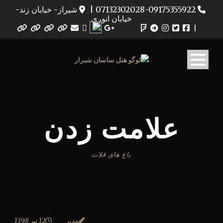
07132302028-09175355922
|
شیراز- خیابان زند-
خیابان انوری
|
علامت زدن
باغ های قلات
مدیر
12 تیر 1398