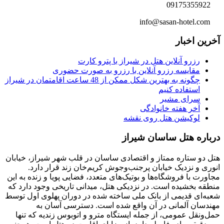
09175355922
info@sasan-hotel.com
آخرین اخبار
رزرو آنلاین هتل در شیراز با پترو کارت
مقایسه رزرو آنلاین با رزرو به صورت حضوری
چگونه به بهترین شکل ممکن از 48 ساعت اقامتمان در شیراز
استفاده کنیم
سرای مشیر
آخر هفته خانوادگی
لوکیشن هتل روی نقشه
درباره هتل ساسان شیراز
هتل دو ستاره ممتاز و اقتصادی ساسان در قلب شهر شیراز، خیابان
انوری و نزدیک خیابان پرجنب‌وجوش کریم‌خان زند قرار دارد.
مجاورت با فروشگاه‌ها و بوتیک‌های متعدد، فضایی پویا و زنده به این
منطقه بخشیده است. در نزدیکی هتل، میدانی تاریخی وجود دارد که
شعبه‌ای قدیمی از بانک ملی ساخته شده در دوران پهلوی اول توسط
مهندسان آلمانی در آن واقع شده است. دسترسی آسان به
حمل‌ونقل عمومی، از جمله ایستگاه مترو و اتوبوس زندیه که تنها