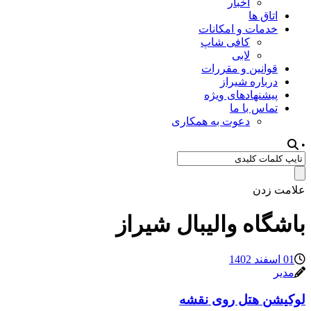
اخبار
اتاق ها
خدمات و امکانات
کافی شاپ
لابی
قوانین و مقررات
درباره شیراز
پیشنهادهای ویژه
تماس با ما
دعوت به همکاری
•
علامت زدن
باشگاه والیبال شیراز
01 اسفند 1402
مدیر
لوکیشن هتل روی نقشه