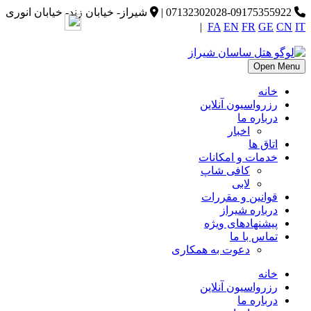
07132302028-09175355922
|
شیراز- خیابان زند- خیابان انوری
|
FA
EN
FR
GE
CN
IT
Open Menu
خانه
رزرواسیون آنلاین
درباره ما
اخبار
اتاق ها
خدمات و امکانات
کافی شاپ
لابی
قوانین و مقررات
درباره شیراز
پیشنهادهای ویژه
تماس با ما
دعوت به همکاری
خانه
رزرواسیون آنلاین
درباره ما