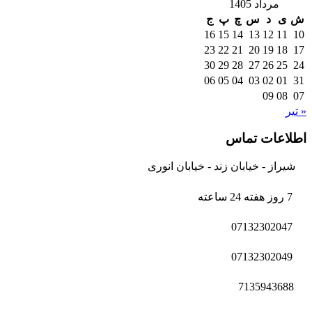
مرداد 1405
ش
ی
د
س
چ
پ
ج
16
15
14
13
12
11
10
23
22
21
20
19
18
17
30
29
28
27
26
25
24
06
05
04
03
02
01
31
09
08
07
« تیر
اطلاعات تماس
شیراز - خیابان زند - خیابان انوری
7 روز هفته 24 ساعته
07132302047
07132302049
7135943688