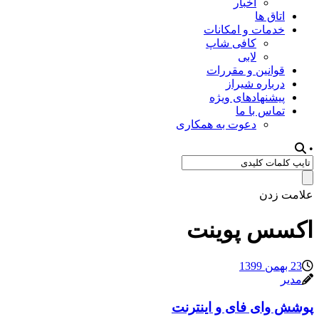
اخبار
اتاق ها
خدمات و امکانات
کافی شاپ
لابی
قوانین و مقررات
درباره شیراز
پیشنهادهای ویژه
تماس با ما
دعوت به همکاری
•
علامت زدن
اکسس پوینت
23 بهمن 1399
مدیر
پوشش وای فای و اینترنت