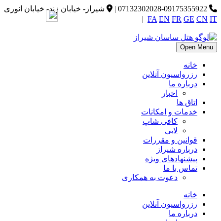
07132302028-09175355922
|
شیراز- خیابان زند- خیابان انوری
|
FA
EN
FR
GE
CN
IT
Open Menu
خانه
رزرواسیون آنلاین
درباره ما
اخبار
اتاق ها
خدمات و امکانات
کافی شاپ
لابی
قوانین و مقررات
درباره شیراز
پیشنهادهای ویژه
تماس با ما
دعوت به همکاری
خانه
رزرواسیون آنلاین
درباره ما