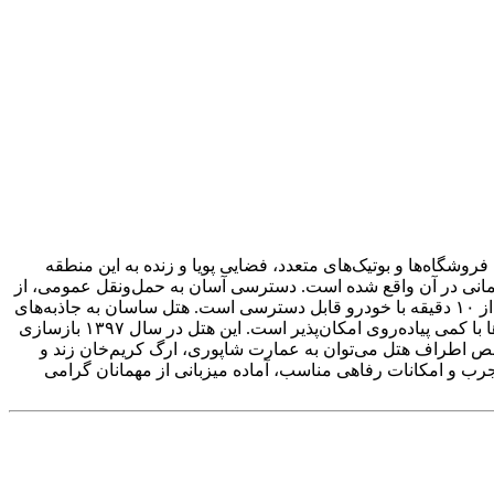
وشگاه‌ها و بوتیک‌های متعدد، فضایی پویا و زنده به این منطقه
لمانی در آن واقع شده است. دسترسی آسان به حمل‌ونقل عمومی، از
جمله ایستگاه مترو و اتوبوس زندیه که تنها سه دقیقه پیاده فاصله دارد، از مزایای اقامت در هتل است. همچنین مجتمع تجاری زیتون در کمتر از ۱۰ دقیقه با خودرو قابل دسترسی است. هتل ساسان به جاذبه‌های
تاریخی و فرهنگی مانند بازار وکیل، مسجد نصیرالملک، نارنجستان قوام، حرم شاهچراغ و بافت تاریخی شهر بسیار نزدیک بوده و بازدید از آن‌ها با کمی پیاده‌روی امکان‌پذیر است. این هتل در سال ۱۳۹۷ بازسازی
اخص اطراف هتل می‌توان به عمارت شاپوری، ارگ کریم‌خان زند و
رب و امکانات رفاهی مناسب، آماده میزبانی از مهمانان گرامی