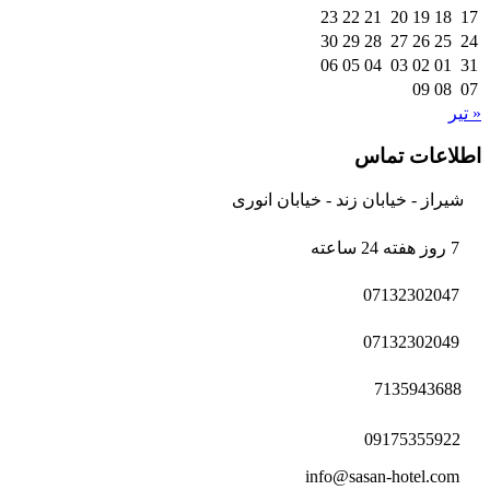
23
22
21
20
19
18
17
30
29
28
27
26
25
24
06
05
04
03
02
01
31
09
08
07
« تیر
اطلاعات تماس
شیراز - خیابان زند - خیابان انوری
7 روز هفته 24 ساعته
07132302047
07132302049
7135943688
09175355922
info@sasan-hotel.com