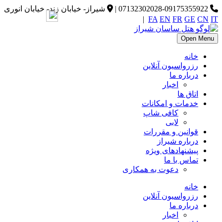
07132302028-09175355922
|
شیراز- خیابان زند- خیابان انوری
|
FA
EN
FR
GE
CN
IT
Open Menu
خانه
رزرواسیون آنلاین
درباره ما
اخبار
اتاق ها
خدمات و امکانات
کافی شاپ
لابی
قوانین و مقررات
درباره شیراز
پیشنهادهای ویژه
تماس با ما
دعوت به همکاری
خانه
رزرواسیون آنلاین
درباره ما
اخبار