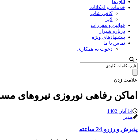
اتاق ها
خدمات و امکانات
کافی شاپ
لابی
قوانین و مقررات
درباره شیراز
پیشنهادهای ویژه
تماس با ما
دعوت به همکاری
•
علامت زدن
اماکن رفاهی نوروزی نیروهای مسلح
14 آبان 1402
مدیر
پذیرش و رزرو 24 ساعته