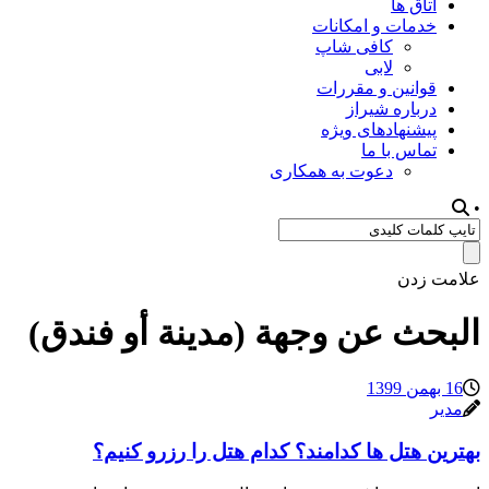
اتاق ها
خدمات و امکانات
کافی شاپ
لابی
قوانین و مقررات
درباره شیراز
پیشنهادهای ویژه
تماس با ما
دعوت به همکاری
•
علامت زدن
البحث عن وجهة (مدينة أو فندق)
16 بهمن 1399
مدیر
بهترین هتل ها کدامند؟ کدام هتل را رزرو کنیم؟