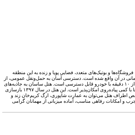
وشگاه‌ها و بوتیک‌های متعدد، فضایی پویا و زنده به این منطقه
لمانی در آن واقع شده است. دسترسی آسان به حمل‌ونقل عمومی، از
جمله ایستگاه مترو و اتوبوس زندیه که تنها سه دقیقه پیاده فاصله دارد، از مزایای اقامت در هتل است. همچنین مجتمع تجاری زیتون در کمتر از ۱۰ دقیقه با خودرو قابل دسترسی است. هتل ساسان به جاذبه‌های
تاریخی و فرهنگی مانند بازار وکیل، مسجد نصیرالملک، نارنجستان قوام، حرم شاهچراغ و بافت تاریخی شهر بسیار نزدیک بوده و بازدید از آن‌ها با کمی پیاده‌روی امکان‌پذیر است. این هتل در سال ۱۳۹۷ بازسازی
اخص اطراف هتل می‌توان به عمارت شاپوری، ارگ کریم‌خان زند و
رب و امکانات رفاهی مناسب، آماده میزبانی از مهمانان گرامی