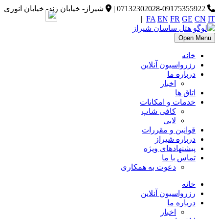
07132302028-09175355922
|
شیراز- خیابان زند- خیابان انوری
|
FA
EN
FR
GE
CN
IT
Open Menu
خانه
رزرواسیون آنلاین
درباره ما
اخبار
اتاق ها
خدمات و امکانات
کافی شاپ
لابی
قوانین و مقررات
درباره شیراز
پیشنهادهای ویژه
تماس با ما
دعوت به همکاری
خانه
رزرواسیون آنلاین
درباره ما
اخبار