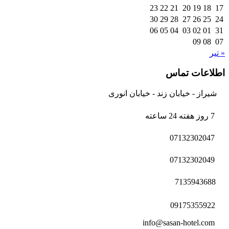
23
22
21
20
19
18
17
30
29
28
27
26
25
24
06
05
04
03
02
01
31
09
08
07
« تیر
اطلاعات تماس
شیراز - خیابان زند - خیابان انوری
7 روز هفته 24 ساعته
07132302047
07132302049
7135943688
09175355922
info@sasan-hotel.com