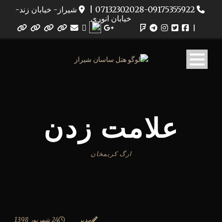
07132302028-09175355922
|
شیراز- خیابان زند-
خیابان انوری
|
علامت زدن
ارگ کریمخان
مدیر
24 شهریور 1398