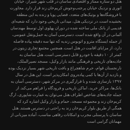
هتل دو ستاره ممتاز و اقتصادی ساسان در قلب شهر شیراز، خیابان
انوری و نزدیک خیابان پرجنب‌وجوش کریم‌خان زند قرار دارد. مجاورت
با فروشگاه‌ها و بوتیک‌های متعدد، فضایی پویا و زنده به این منطقه
بخشیده است. در نزدیکی هتل، میدانی تاریخی وجود دارد که شعبه‌ای
قدیمی از بانک ملی ساخته شده در دوران پهلوی اول توسط مهندسان
آلمانی در آن واقع شده است. دسترسی آسان به حمل‌ونقل عمومی،
از جمله ایستگاه مترو و اتوبوس زندیه که تنها سه دقیقه پیاده فاصله
دارد، از مزایای اقامت در هتل است. همچنین مجتمع تجاری زیتون در
کمتر از ۱۰ دقیقه با خودرو قابل دسترسی است. هتل ساسان به
جاذبه‌های تاریخی و فرهنگی مانند بازار وکیل، مسجد نصیرالملک،
نارنجستان قوام، حرم شاهچراغ و بافت تاریخی شهر بسیار نزدیک بوده
و بازدید از آن‌ها با کمی پیاده‌روی امکان‌پذیر است. این هتل در سال
۱۳۹۷ بازسازی شده و با قرارگیری در مرکز شهر، دسترسی آسان به
بانک‌ها، مراکز خرید، اماکن تاریخی و فرودگاه را فراهم می‌کند. از
جمله جاذبه‌های شاخص اطراف هتل می‌توان به عمارت شاپوری، ارگ
کریم‌خان زند و مجموعه مسجد، حمام و بازار وکیل اشاره کرد که
همگی از طریق بلوار کریم‌خان زند به راحتی در دسترس هستند. هتل
ساسان با پرسنلی مجرب و امکانات رفاهی مناسب، آماده میزبانی از
مهمانان گرامی است