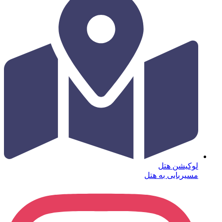
لوکیشن هتل
مسیربابی به هتل