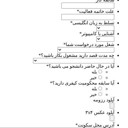
علت خاتمه فعالیت
*
تسلط به زبان انگلیسی
*
آشنایی با کامپیوتر
*
شغل مورد درخواست شما
*
چه مدت قصد دارید مشغول بکار باشید؟
*
آیا در حال حاضر دانشجو می باشید؟
*
بله
خیر
آیا سابقه محکومیت کیفری دارید؟
*
بله
خیر
آپلود رزومه
Accepted
file
آپلود عکس ۳x۴
types:
Accepted
pdf,
file
آدرس محل سکونت
*
jpg,
types: