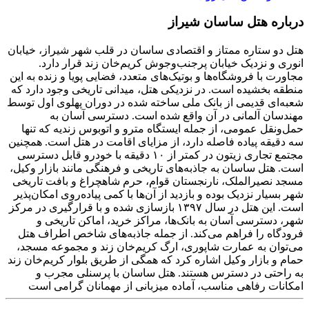
رباره هتل ساسان شیراز
تل دو ستاره ممتاز و اقتصادی ساسان در قلب شهر شیراز، خیابان
نوری و نزدیک خیابان پرجنب‌وجوش کریم‌خان زند قرار دارد.
جاورت با فروشگاه‌ها و بوتیک‌های متعدد، فضایی پویا و زنده به این
نطقه بخشیده است. در نزدیکی هتل، میدانی تاریخی وجود دارد که
عبه‌ای قدیمی از بانک ملی ساخته شده در دوران پهلوی اول توسط
هندسان آلمانی در آن واقع شده است. دسترسی آسان به
مل‌ونقل عمومی، از جمله ایستگاه مترو و اتوبوس زندیه که تنها
ه دقیقه پیاده فاصله دارد، از مزایای اقامت در هتل است. همچنین
مجتمع تجاری زیتون در کمتر از ۱۰ دقیقه با خودرو قابل دسترسی
ست. هتل ساسان به جاذبه‌های تاریخی و فرهنگی مانند بازار وکیل،
سجد نصیرالملک، نارنجستان قوام، حرم شاهچراغ و بافت تاریخی
هر بسیار نزدیک بوده و بازدید از آن‌ها با کمی پیاده‌روی امکان‌پذیر
است. این هتل در سال ۱۳۹۷ بازسازی شده و با قرارگیری در مرکز
هر، دسترسی آسان به بانک‌ها، مراکز خرید، اماکن تاریخی و
رودگاه را فراهم می‌کند. از جمله جاذبه‌های شاخص اطراف هتل
ی‌توان به عمارت شاپوری، ارگ کریم‌خان زند و مجموعه مسجد،
مام و بازار وکیل اشاره کرد که همگی از طریق بلوار کریم‌خان زند
ه راحتی در دسترس هستند. هتل ساسان با پرسنلی مجرب و
مکانات رفاهی مناسب، آماده میزبانی از مهمانان گرامی است