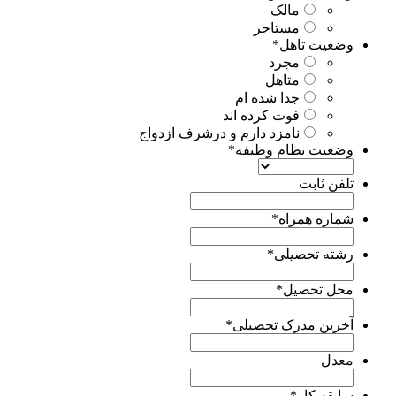
مالک
مستاجر
وضعیت تاهل
*
مجرد
متاهل
جدا شده ام
فوت کرده اند
نامزد دارم و درشرف ازدواج
وضعیت نظام وظیفه
*
تلفن ثابت
شماره همراه
*
رشته تحصیلی
*
محل تحصیل
*
آخرین مدرک تحصیلی
*
معدل
سابقه کار
*