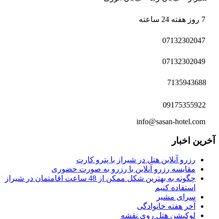
7 روز هفته 24 ساعته
07132302047
07132302049
7135943688
09175355922
info@sasan-hotel.com
خرین اخبار
رزرو آنلاین هتل در شیراز با پترو کارت
مقایسه رزرو آنلاین با رزرو به صورت حضوری
چگونه به بهترین شکل ممکن از 48 ساعت اقامتمان در شیراز
استفاده کنیم
سرای مشیر
آخر هفته خانوادگی
لوکیشن هتل روی نقشه