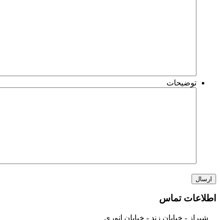
gif,
pdf,
png,
jpg,
jpeg.
gif,
png,
jpeg.
توضیحات
طلاعات تماس
شیراز - خیابان زند - خیابان انوری